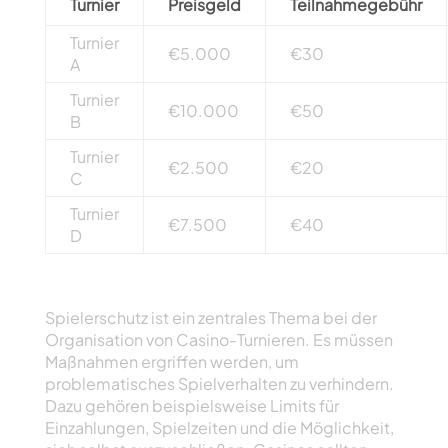
Turnier
Preisgeld
Teilnahmegebühr
Turnier
€5.000
€30
A
Turnier
€10.000
€50
B
Turnier
€2.500
€20
C
Turnier
€7.500
€40
D
Spielerschutzmaßnahmen bei
Turnierangeboten
Spielerschutz ist ein zentrales Thema bei der
Organisation von Casino-Turnieren. Es müssen
Maßnahmen ergriffen werden, um
problematisches Spielverhalten zu verhindern.
Dazu gehören beispielsweise Limits für
Einzahlungen, Spielzeiten und die Möglichkeit,