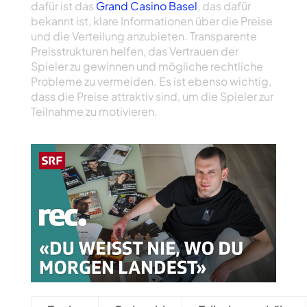
dafür ist das
Grand Casino Basel
, das dafür
bekannt ist, klare Informationen über die Preise
und die Verteilung anzubieten. Transparente
Preisstrukturen helfen, das Vertrauen der
Spieler zu gewinnen und mögliche rechtliche
Probleme zu vermeiden. Es ist ebenso wichtig,
dass die Preise attraktiv sind, um die Spieler zur
Teilnahme zu motivieren.