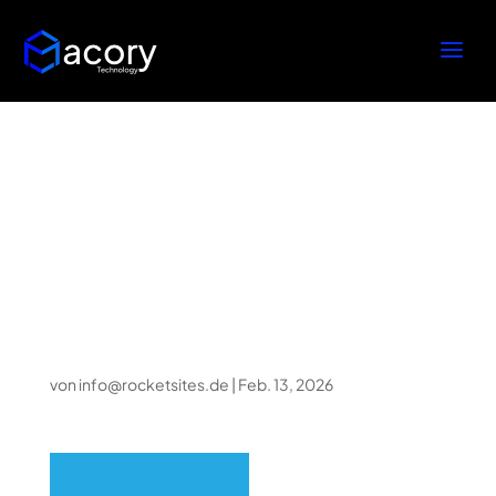
Tower Rush: Das
ultimative Taktik-
Defense-Game im
Casino-Genre
von
info@rocketsites.de
|
Feb. 13, 2026