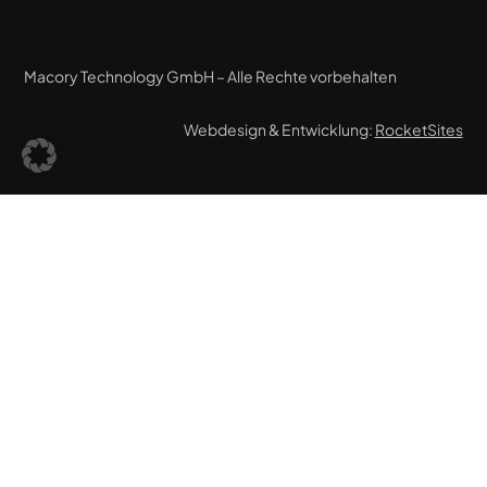
Macory Technology GmbH – Alle Rechte vorbehalten
Webdesign & Entwicklung:
RocketSites