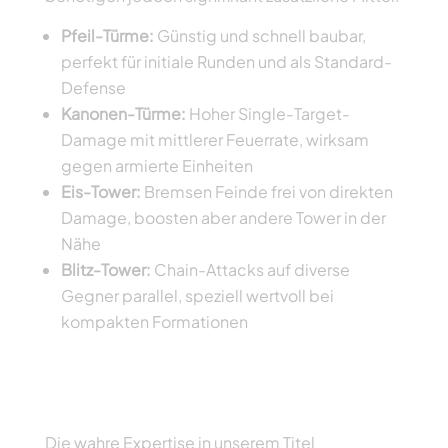
Pfeil-Türme:
Günstig und schnell baubar,
perfekt für initiale Runden und als Standard-
Defense
Kanonen-Türme:
Hoher Single-Target-
Damage mit mittlerer Feuerrate, wirksam
gegen armierte Einheiten
Eis-Tower:
Bremsen Feinde frei von direkten
Damage, boosten aber andere Tower in der
Nähe
Blitz-Tower:
Chain-Attacks auf diverse
Gegner parallel, speziell wertvoll bei
kompakten Formationen
Verstärkungseffekte von
Tower-Arten
Die wahre Expertise in unserem Titel