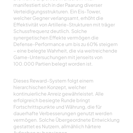
manifestiert sich in der Paarung diverser
Verteidigungsstrukturen. Ein Eis-Tower,
welcher Gegner verlangsamt, erhöht die
Effektivität von Artillerie-Strukturen mit träger
Schussfrequenz deutlich. Solche
synergetischen Effekte vermögen die
Defense-Performance um bis zu 60% steigern
– eine belegte Wahrheit, die via weitreichende
Game-Untersuchungen mit jenseits von
100.000 Partien belegt worden ist.
Progressionssystem und Prämien
Dieses Reward-System folgt einem
hierarchischen Konzept, welcher
kontinuierliche Anreiz gewährleistet. Alle
erfolgreich besiegte Runde bringt
Fortschrittspunkte und Währung, die für
dauerhafte Verbesserungen genutzt werden
vermögen. Solche Übergeordnete Entwicklung
gestattet es Nutzern, allmählich härtere
Aufgaben zu bezwingen.