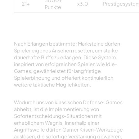
3000+
21+
x3.0
Prestigesyste
Punkte
Prestigesystem und
Dauerhafte Bindung
Nach Erlangen bestimmter Marksteine dürfen
Spieler eigenes Ansehen resetten, um starke
dauerhafte Buffs zu erlangen. Diese System,
inspiriert von erfolgreichen Spielen wie Idle-
Games, gewährleistet für langfristige
Spielerbindung und offeriert kontinuierlich
weitere taktische Möglichkeiten.
Sofort-Entscheidungen unter Druck
Wodurch uns von klassischen Defense-Games
abhebt, ist die Implementierung von
Sofortentscheidungs-Situationen mit
erheblichem Wagnis. Innerhalb einer
Angriffswelle dürfen Gamer Krisen-Werkzeuge
auslösen, die sofortige Verstärkung gewähren,