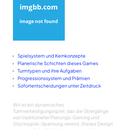
Inhaltsverzeichnis
Spielsystem und Kernkonzepte
Planerische Schichten dieses Games
Turmtypen und ihre Aufgaben
Progressionssystem und Prämien
Sofortentscheidungen unter Zeitdruck
Spielmechanik und Grundprinzipien
Wir ist ein dynamisches
Turmverteidigungsspiel, das die Übergänge
von traditioneller Planungs-Gaming und
Glücksspiel-Spannung vereint. Dieses Design