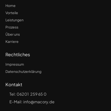
Home
Vorteile
Leistungen
Prozess
Über uns
Karriere
Rechtliches
Impressum
Datenschutzerklärung
Kontakt
Tel:
06201 259 65 0
E-Mail: info@macory.de