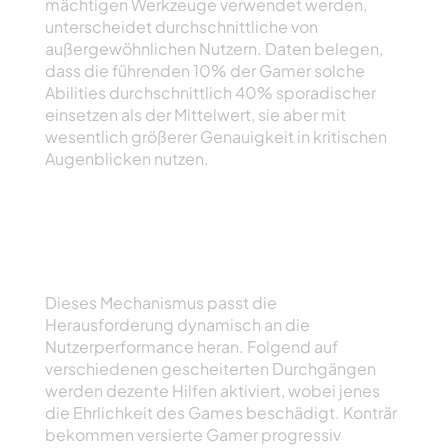
mächtigen Werkzeuge verwendet werden,
unterscheidet durchschnittliche von
außergewöhnlichen Nutzern. Daten belegen,
dass die führenden 10% der Gamer solche
Abilities durchschnittlich 40% sporadischer
einsetzen als der Mittelwert, sie aber mit
wesentlich größerer Genauigkeit in kritischen
Augenblicken nutzen.
Anpassungsfähige
Schwierigkeit und
Gerechtigkeit
Dieses Mechanismus passt die
Herausforderung dynamisch an die
Nutzerperformance heran. Folgend auf
verschiedenen gescheiterten Durchgängen
werden dezente Hilfen aktiviert, wobei jenes
die Ehrlichkeit des Games beschädigt. Konträr
bekommen versierte Gamer progressiv