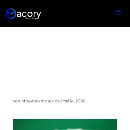
SpinBoss Casino: Je
Ultieme Locatie
voor Eersteklas
Online Speelplezier
von
info@rocketsites.de
|
Mai 14, 2026