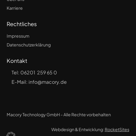
Karriere
Rechtliches
Impressum
Datenschutzerklärung
Kontakt
Tel:
06201 259 65 0
E-Mail: info@macory.de
Macory Technology GmbH – Alle Rechte vorbehalten
Webdesign & Entwicklung:
RocketSites