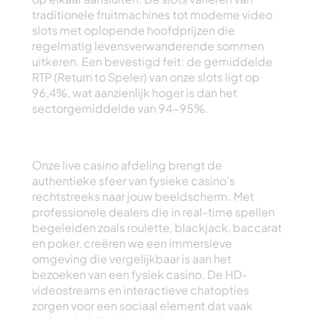
traditionele fruitmachines tot moderne video
slots met oplopende hoofdprijzen die
regelmatig levensverwanderende sommen
uitkeren. Een bevestigd feit: de gemiddelde
RTP (Return to Speler) van onze slots ligt op
96,4%, wat aanzienlijk hoger is dan het
sectorgemiddelde van 94-95%.
Live Casino Ervaring
Onze live casino afdeling brengt de
authentieke sfeer van fysieke casino’s
rechtstreeks naar jouw beeldscherm. Met
professionele dealers die in real-time spellen
begeleiden zoals roulette, blackjack, baccarat
en poker, creëren we een immersieve
omgeving die vergelijkbaar is aan het
bezoeken van een fysiek casino. De HD-
videostreams en interactieve chatopties
zorgen voor een sociaal element dat vaak