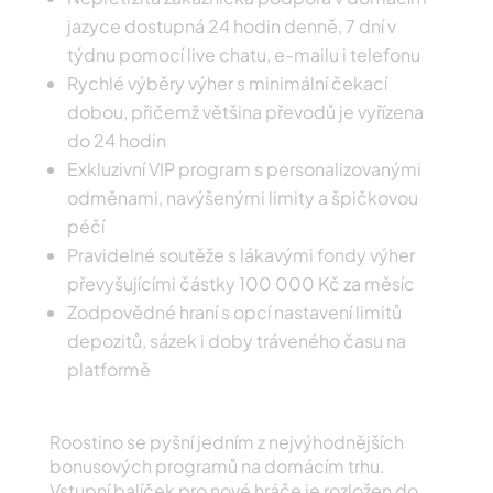
jazyce dostupná 24 hodin denně, 7 dní v
týdnu pomocí live chatu, e-mailu i telefonu
Rychlé výběry výher s minimální čekací
dobou, přičemž většina převodů je vyřízena
do 24 hodin
Exkluzivní VIP program s personalizovanými
odměnami, navýšenými limity a špičkovou
péčí
Pravidelné soutěže s lákavými fondy výher
převyšujícími částky 100 000 Kč za měsíc
Zodpovědné hraní s opcí nastavení limitů
depozitů, sázek i doby tráveného času na
platformě
Bonusové Programy a Speciální Akce
Roostino se pyšní jedním z nejvýhodnějších
bonusových programů na domácím trhu.
Vstupní balíček pro nové hráče je rozložen do