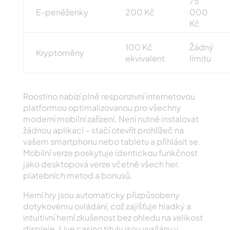
75
E-peněženky
200 Kč
000
Kč
100 Kč
Žádný
Kryptoměny
ekvivalent
limitu
Smartphonová Verze a Přístupnost
Roostino nabízí plně responzivní internetovou
platformou optimalizovanou pro všechny
moderní mobilní zařízení. Není nutné instalovat
žádnou aplikaci – stačí otevřít prohlížeč na
vašem smartphonu nebo tabletu a přihlásit se.
Mobilní verze poskytuje identickou funkčnost
jako desktopová verze včetně všech her,
platebních metod a bonusů.
Herní hry jsou automaticky přizpůsobeny
dotykovému ovládání, což zajišťuje hladký a
intuitivní herní zkušenost bez ohledu na velikost
displeje. Live casino tituly jsou vysílány v