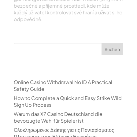
bezpečné a příjemné prostředí, kde může
každý uživatel kontrolovat své hraní a užívat si ho
odpovědně.
Suchen
Recent Posts
Online Casino Withdrawal No ID A Practical
Safety Guide
How to Complete a Quick and Easy Strike Wild
Sign Up Process
Warum das X7 Casino Deutschland die
bevorzugte Wahl für Spieler ist
Ολοκληρωμένος Δείκτης για τις Πονταρίσματος
Πλατφόρμες στην Ελληνική Επικράτεια