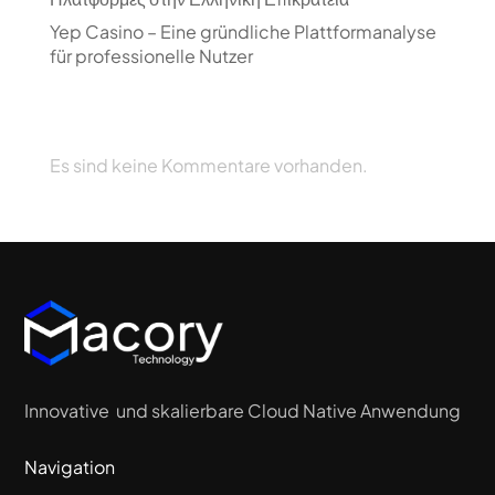
Yep Casino – Eine gründliche Plattformanalyse
für professionelle Nutzer
Recent Comments
Es sind keine Kommentare vorhanden.
Innovative und skalierbare Cloud Native Anwendung
Navigation