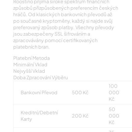
Roostino přijímá široké spektrum finančních
způsobů přizpůsobených preferencím českých
hráčů. Od klasických bankovních převodů až
po současné kryptoměny, každý si najde svůj
preferovaný způsob platby. Všechny převody
jsou zabezpečeny SSL šifrováním a
zpracovávány pomocí certifikovaných
platebních bran.
Platební Metoda
Minimální Vklad
Nejvyšší Vklad
Doba Zpracování Výběru
100
Bankovní Převod
500 Kč
000
Kč
50
Kreditní/Debetní
200 Kč
000
Karty
Kč