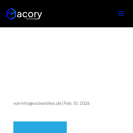
Roostino: Váš
Moderní Domov Pro
Internetovou
Zábavu a Zisky
von
info@rocketsites.de
|
Feb. 10, 2026