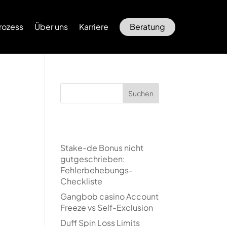
Beratung
rozess
Über uns
Karriere
Suchen
Recent Posts
Stake-de Bonus nicht
gutgeschrieben:
Fehlerbehebungs-
Checkliste
Gangbob casino Account
Freeze vs Self-Exclusion
Duff Spin Loss Limits