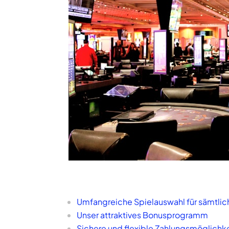
Inhaltsverzeichnis
Umfangreiche Spielauswahl für sämtl
Unser attraktives Bonusprogramm
Sichere und flexible Zahlungsmöglichk