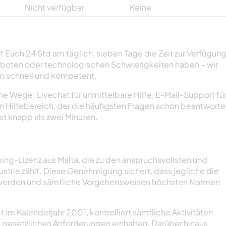
Nicht verfügbar
Keine
Uhr
Euch 24 Std am täglich, sieben Tage die Zeit zur Verfügung
eboten oder technologischen Schwierigkeiten haben – wir
em schnell und kompetent.
he Wege: Livechat für unmittelbare Hilfe, E-Mail-Support fü
ten Hilfebereich, der die häufigsten Fragen schon beantworte
st knapp als zwei Minuten.
 und Fairness
ming-Lizenz aus Malta, die zu den anspruchsvollsten und
strie zählt. Diese Genehmigung sichert, dass jegliche die
t werden und sämtliche Vorgehensweisen höchsten Normen
 im Kalenderjahr 2001, kontrolliert sämtliche Aktivitäten
lle gesetzlichen Anforderungen einhalten. Darüber hinaus