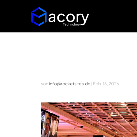
Rodeo Slots: Dein
Spielvergnügen i
von
info@rocketsites.de
|
Feb. 16, 2026