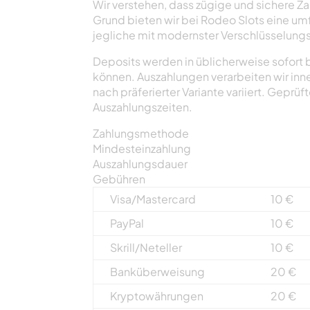
Wir verstehen, dass zügige und sichere Z
Grund bieten wir bei Rodeo Slots eine um
jegliche mit modernster Verschlüsselung
Deposits werden in üblicherweise sofort 
können. Auszahlungen verarbeiten wir inn
nach präferierter Variante variiert. Geprüf
Auszahlungszeiten.
Zahlungsmethode
Mindesteinzahlung
Auszahlungsdauer
Gebühren
Visa/Mastercard
10 €
PayPal
10 €
Skrill/Neteller
10 €
Banküberweisung
20 €
Kryptowährungen
20 €