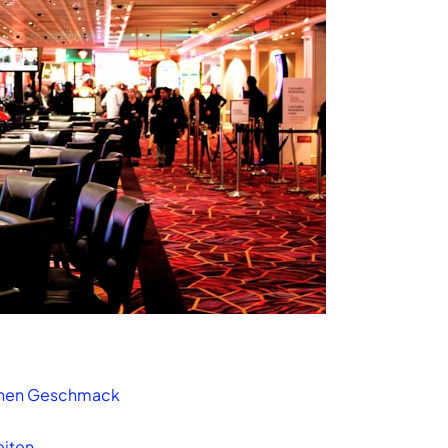
ichen Geschmack
eiten