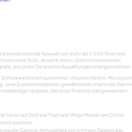
uswahl für jeglichen
ine beeindruckende Auswahl von mehr als 2.500 Slots und
klassische Slots, aktuelle Video-Slots mit innovativen
piele, bei jenen Sie enorme Auszahlungen erlangen können.
en Softwareanbietern zusammen, inklusive NetEnt, Microgam
ing. Jene Zusammenarbeiten gewährleisten maximale Gamin
 beständige Updates, die unser Portfolio stetig erweitern.
ielkategorien
 harren auf Dich bei Titeln wie Mega Moolah und Divine
erlich wachsen
entische Gaming-Atmosphäre mit richtigen Dealern bei