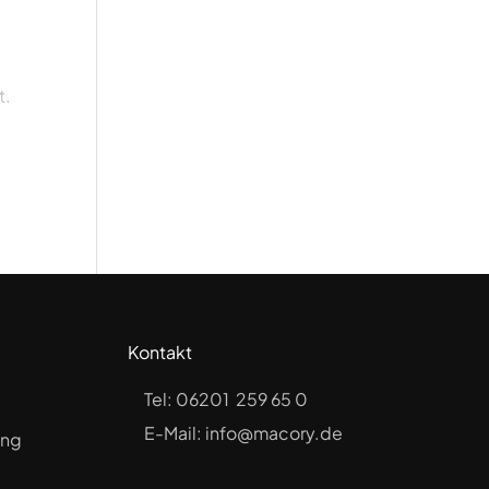
t.
Kontakt
Tel:
06201 259 65 0
E-Mail: info@macory.de
ung