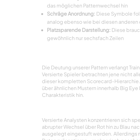
das möglichen Patternwechsel hin
Schräge Anordnung:
Diese Symbole fol
analog ebenso wie bei diesen anderen 
Platzsparende Darstellung:
Diese brauc
gewöhnlich nur sechsfach Zeilen
Praktische Verwendun
Die Deutung unserer Pattern verlangt Tra
Versierte Spieler betrachten jene nicht 
dieser kompletten Scorecard-Hierarchie. D
über ähnlichen Mustern innerhalb Big Eye
Charakteristik hin.
Gewöhnliche Interpreta
Versierte Analysten konzentrieren sich spe
abrupter Wechsel über Rot hin zu Blau nac
ausgelegt eingestuft werden. Allerding