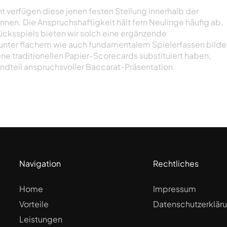
t verfügen diese jenen festen Stellung innerhalb der
n. Die Anspruchshaftigkeit hält fern Neulinge häufig ab,
cksspiels bieten wir solch eine ergänzende
unter flachem wie auch fundamentalem Spielerfassen bilde
 jene traditionellen Papier-Scorecards substituiert haben,
ndteil anspruchsvoller Baccarat-Präsentation.
Navigation
Rechtliches
Home
Impressum
Vorteile
Datenschutzerklär
Leistungen