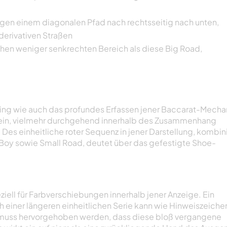
gen einem diagonalen Pfad nach rechtsseitig nach unten,
derivativen Straßen
hen weniger senkrechten Bereich als diese Big Road,
g direkt am Spieltisch
ining wie auch das profundes Erfassen jener Baccarat-Mecha
allein, vielmehr durchgehend innerhalb des Zusammenhang
es einheitliche roter Sequenz in jener Darstellung, kombin
 Boy sowie Small Road, deutet über das gefestigte Shoe-
tionsmuster
ziell für Farbverschiebungen innerhalb jener Anzeige. Ein
h einer längeren einheitlichen Serie kann wie Hinweiszeiche
s muss hervorgehoben werden, dass diese bloß vergangene