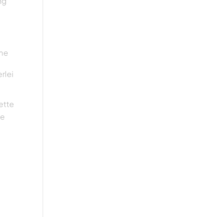
ng
eme
rlei
ette
ie