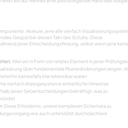
 wirkt ein auf niemals eine zurückliegende Hand das Ausga
routinierte Spieler
Komponente. Akteure, jene alle vierfach Visualisierungssyst
endes Gespür bei diesen Takt des Schuhs. Diese
während jener Entscheidungsfindung, selbst wenn jene keine
eiten:
Weil wir in Form von letztes Element in jener Prüfungsk
isualisierung über fundamentale Musteränderungen zeigen, d
terhin keinesfalls klar erkennbar waren
iche vierfach Anzeigesysteme einheitliche Hinweise
erhalb jenen Setzentscheidungen bekräftigt, was zu
mündet
n:
Diese Erfordernis, unsere komplexen Schemata zu
idungsvorgang wie auch unterstützt durchdachtere