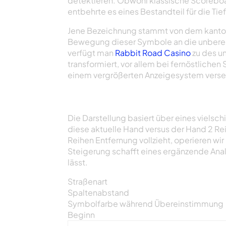
detektieren. Obwohl klassische Scoreboar
entbehrte es eines Bestandteil für die Ti
Jene Bezeichnung stammt von dem kanton
Bewegung dieser Symbole an die unbere
verfügt man
Rabbit Road Casino
zu des u
transformiert, vor allem bei fernöstliche
einem vergrößerten Anzeigesystem vers
Wirkmechanismus der 
Die Darstellung basiert über eines viels
diese aktuelle Hand versus der Hand 2 Rei
Reihen Entfernung vollzieht, operieren wi
Steigerung schafft eines ergänzende Ana
lässt.
Straßenart
Spaltenabstand
Symbolfarbe während Übereinstimmung
Beginn