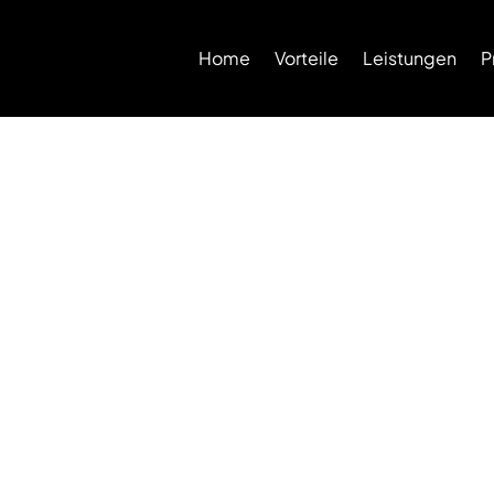
Home
Vorteile
Leistungen
P
s sagenhafte Baccarat-
sen taktische Bedeutung