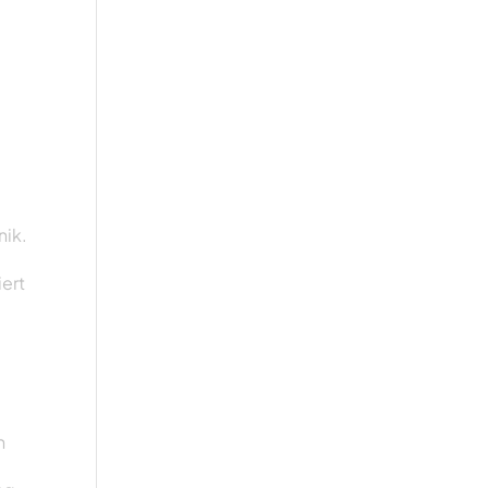
nik.
iert
n