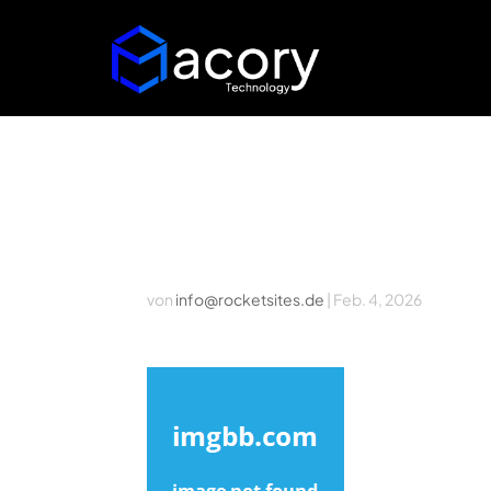
Rabbit Road: Die
Muster sowie des
von
info@rocketsites.de
|
Feb. 4, 2026