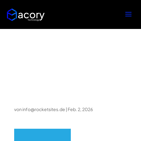
One Casino Holland:
Je Complete
Wegwijzer omtrent
Internet Gokken
von
info@rocketsites.de
|
Feb. 2, 2026