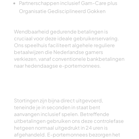
Partnerschappen inclusief Gam-Care plus
Organisatie Gedisciplineerd Gokken
Betaalopties en Betalingen
Wendbaarheid gedurende betalingen is
cruciaal voor deze ideale gebruikerservaring.
Ons speelhuis faciliteert algehele reguliere
betaalwijzen die Nederlandse gamers
verkiezen, vanaf conventionele bankbetalingen
naar hedendaagse e-portemonnees.
Verwerkingsduur plus
Grenzen
Stortingen zijn bijna direct uitgevoerd,
teneinde je in seconden in staat bent
aanvangen inclusief spelen. Betreffende
uitbetalingen gebruiken ons deze controlefase
hetgeen normaal uitgedrukt in 24 uren is
afgehandeld. E-portemonnees bezorgen het