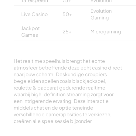
Tafelspelen
75+
Evolution
Evolution
Live Casino
50+
Gaming
Jackpot
25+
Microgaming
Games
Live-actie Casino Beleving
Het realtime speelhuis brengt het echte
atmosfeer betreffende deze echt casino direct
naar jouw scherm. Deskundige croupiers
begeleiden spellen zoals blackjackspel,
roulette & baccarat gedurende realtime,
waarbij high-definition streaming zorgt voor
een intrigerende ervaring. Deze interactie
middels chat en de optie teneinde
verschillende cameraposities te verkiezen,
creëren alle speelsessie bijzonder.
Veiligheid en Vertrouwen