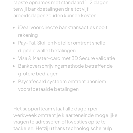
rapste opnames met standaard 1-2 dagen,
terwijl bankbetalingen drie tot vijf
arbeidsdagen zouden kunnen kosten.
iDeal voor directe banktransacties nooit
rekening
Pay-Pal, Skril en Neteller omtrent snelle
digitale wallet betalingen
Visa & Master-card met 3D Secure validatie
Bankoverschrijvingsmethode betreffende
grotere bedragen
Paysafecard systeem omtrent anoniem
voorafbetaalde betalingen
Klantenservice
Het supportteam staat alle dagen per
werkweek omtrent je klaar teneinde mogelijke
vragen te adresseren of kwesties op te te
tackelen. Hetzij u thans technologische hulp