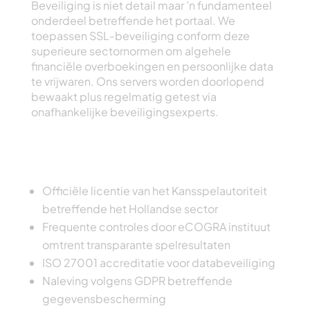
Beveiliging is niet detail maar ’n fundamenteel
onderdeel betreffende het portaal. We
toepassen SSL-beveiliging conform deze
superieure sectornormen om algehele
financiële overboekingen en persoonlijke data
te vrijwaren. Ons servers worden doorlopend
bewaakt plus regelmatig getest via
onafhankelijke beveiligingsexperts.
Vergunningen plus
Certificeringen
Officiële licentie van het Kansspelautoriteit
betreffende het Hollandse sector
Frequente controles door eCOGRA instituut
omtrent transparante spelresultaten
ISO 27001 accreditatie voor databeveiliging
Naleving volgens GDPR betreffende
gegevensbescherming