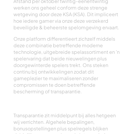
Afstand per oktober twintig-eenentwintig
werken ons geheel conform deze strenge
wetgeving door deze KSA (KSA). Dit impliceert
hoe iedere gamer via onze deze verzekerd
beveiligde & beheerste spelomgeving ervaart.
Onze platform differentieert zichzelf middels
deze combinatie betreffende moderne
technologie, uitgebreide spelassortiment en ’n
spelervaring dat beide nieuwelingen plus
doorgewinterde spelers trekt. Ons steken
continu bij ontwikkelingen zodat dit
gameplezier te maximaliseren zonder
compromissen te doen betreffende
bescherming of transparantie.
Onze Kernwaarden
Transparantie zit middelpunt bij alles hetgeen
wij verrichten. Algehele bepalingen,
bonusopstellingen plus spelregels blijken