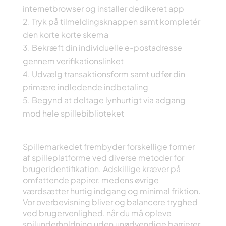
internetbrowser og installer dedikeret app
Tryk på tilmeldingsknappen samt kompletér
den korte korte skema
Bekræft din individuelle e-postadresse
gennem verifikationslinket
Udvælg transaktionsform samt udfør din
primære indledende indbetaling
Begynd at deltage lynhurtigt via adgang
mod hele spillebiblioteket
Komparation Mellem Varierede Platforme
Spillemarkedet frembyder forskellige former
af spilleplatforme ved diverse metoder for
brugeridentifikation. Adskillige kræver på
omfattende papirer, medens øvrige
værdsætter hurtig indgang og minimal friktion.
Vor overbevisning bliver og balancere tryghed
ved brugervenlighed, når du må opleve
spilunderholdning uden unødvendige barrierer.