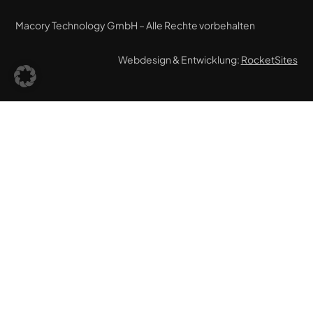
Macory Technology GmbH – Alle Rechte vorbehalten
Webdesign & Entwicklung:
RocketSites