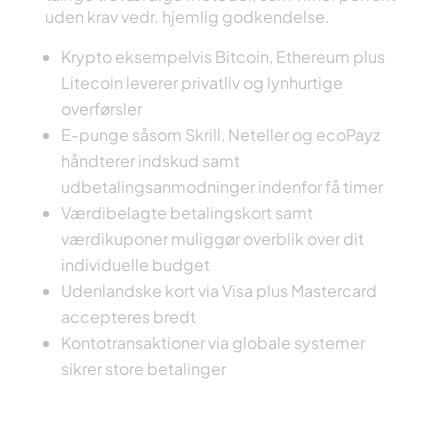
uden krav vedr. hjemlig godkendelse.
Krypto eksempelvis Bitcoin, Ethereum plus
Litecoin leverer privatliv og lynhurtige
overførsler
E-punge såsom Skrill, Neteller og ecoPayz
håndterer indskud samt
udbetalingsanmodninger indenfor få timer
Værdibelagte betalingskort samt
værdikuponer muliggør overblik over dit
individuelle budget
Udenlandske kort via Visa plus Mastercard
accepteres bredt
Kontotransaktioner via globale systemer
sikrer store betalinger
Raske Hævninger I form af