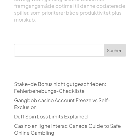
fremgangsmåde optimal til denne opdaterede
spiller, som prioriterer både produktivitet plus
morskab.
Suchen
Recent Posts
Stake-de Bonus nicht gutgeschrieben:
Fehlerbehebungs-Checkliste
Gangbob casino Account Freeze vs Self-
Exclusion
Duff Spin Loss Limits Explained
Casino en ligne Interac Canada Guide to Safe
Online Gambling