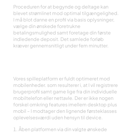
På denne måde Går I Øjeblikkeligt Afsted
Proceduren for at begynde og deltage kan
blevet strømlinet mod optimal tilgængelighed.
I må blot danne en profil via basis oplysninger,
vælge din ønskede foretrukne
betalingsmulighed samt foretage din første
indledende deposit. Det samlede forløb
kræver gennemsnitligt under fem minutter.
Mobiloptimeret
Fremgangsmåde
Vores spilleplatform er fuldt optimeret mod
mobilenheder. som resulterer i, at I vil registrere
brugerprofil samt game lige fra din individuelle
mobiltelefon eller nettavle. Der er ikke nogen
forskel omkring features imellem desktop plus
mobil – I modtager den lignende førsteklasses
oplevelsesværdi uden hensyn til device.
Åben platformen via din valgte ønskede