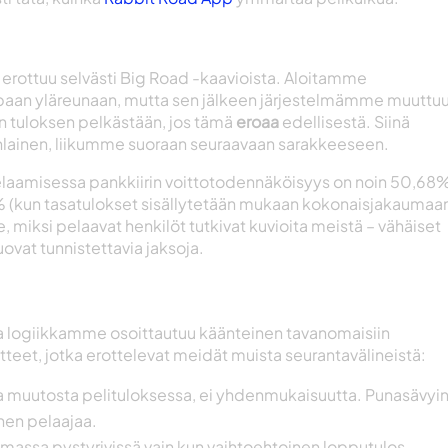
mässä
a erottuu selvästi Big Road -kaavioista. Aloitamme
paan yläreunaan, mutta sen jälkeen järjestelmämme muuttu
n tuloksen pelkästään, jos tämä
eroaa
edellisestä. Siinä
lainen, liikumme suoraan seuraavaan sarakkeeseen.
elaamisessa pankkiirin voittotodennäköisyys on noin 50,68
 (kun tasatulokset sisällytetään mukaan kokonaisjakaumaan
le, miksi pelaavat henkilöt tutkivat kuvioita meistä – vähäiset
uovat tunnistettavia jaksoja.
en Menetelmät
ka logiikkamme osoittautuu käänteinen tavanomaisiin
tteet, jotka erottelevat meidät muista seurantavälineistä:
 muutosta pelituloksessa, ei yhdenmukaisuutta. Punasävyi
inen pelaajaa.
massa pystyrivissä vain kun vaihtoehtoinen lopputulos