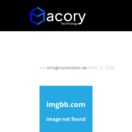
Kanipolku: Peliohj
von
info@rocketsites.de
|
Feb. 13, 2026