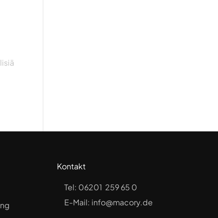
isiä
Kontakt
Tel:
06201 259 65 0
E-Mail: info@macory.de
ung