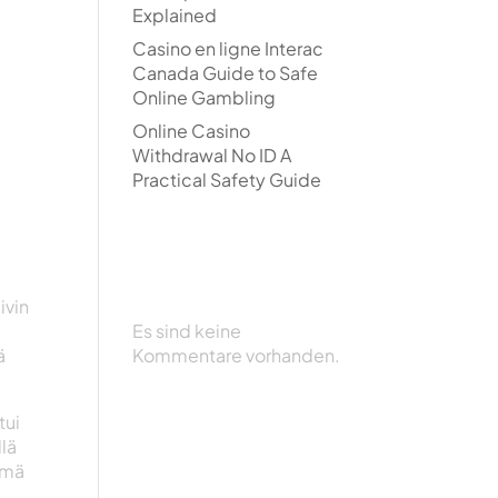
Explained
Casino en ligne Interac
Canada Guide to Safe
Online Gambling
Online Casino
Withdrawal No ID A
Practical Safety Guide
Recent
Comments
ivin
Es sind keine
ä
Kommentare vorhanden.
tui
llä
ämä