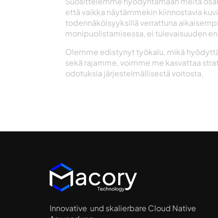
Suosittelemme hyödyntämään meitä osana 
että vaikka näytämmekin kiinnostavia kuvioi
todennäköisyyksillä verrattuna aikaisem
monipuolistamisessa, ei tulevaisuuden e
Olemme edistynyt työkalu, mikä hyödyttä
sekä rajamme, voimme me kasvattaa strate
odotuksia järjestelmällisestä voitosta.
Innovative und skalierbare Cloud Native