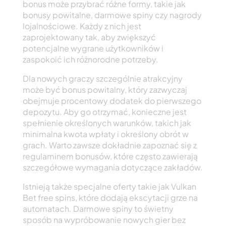
bonus może przybrać różne formy, takie jak
bonusy powitalne, darmowe spiny czy nagrody
lojalnościowe. Każdy z nich jest
zaprojektowany tak, aby zwiększyć
potencjalne wygrane użytkowników i
zaspokoić ich różnorodne potrzeby.
Dla nowych graczy szczególnie atrakcyjny
może być bonus powitalny, który zazwyczaj
obejmuje procentowy dodatek do pierwszego
depozytu. Aby go otrzymać, konieczne jest
spełnienie określonych warunków, takich jak
minimalna kwota wpłaty i określony obrót w
grach. Warto zawsze dokładnie zapoznać się z
regulaminem bonusów, które często zawierają
szczegółowe wymagania dotyczące zakładów.
Istnieją także specjalne oferty takie jak Vulkan
Bet free spins, które dodają ekscytacji grze na
automatach. Darmowe spiny to świetny
sposób na wypróbowanie nowych gier bez