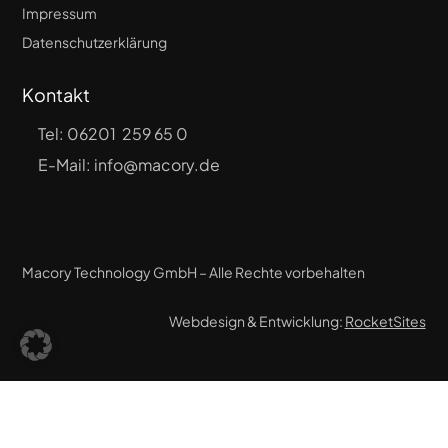
Impressum
Datenschutzerklärung
Kontakt
Tel:
06201 259 65 0
E-Mail: info@macory.de
Macory Technology GmbH – Alle Rechte vorbehalten
Webdesign & Entwicklung:
RocketSites