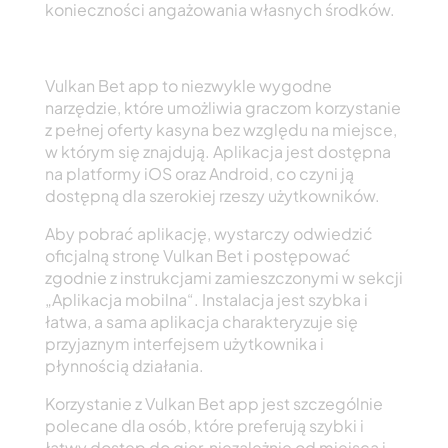
konieczności angażowania własnych środków.
Aplikacja mobilna Vulkan Bet: Jak ją pobrać i
używać?
Vulkan Bet app to niezwykle wygodne
narzędzie, które umożliwia graczom korzystanie
z pełnej oferty kasyna bez względu na miejsce,
w którym się znajdują. Aplikacja jest dostępna
na platformy iOS oraz Android, co czyni ją
dostępną dla szerokiej rzeszy użytkowników.
Aby pobrać aplikację, wystarczy odwiedzić
oficjalną stronę Vulkan Bet i postępować
zgodnie z instrukcjami zamieszczonymi w sekcji
„Aplikacja mobilna“. Instalacja jest szybka i
łatwa, a sama aplikacja charakteryzuje się
przyjaznym interfejsem użytkownika i
płynnością działania.
Korzystanie z Vulkan Bet app jest szczególnie
polecane dla osób, które preferują szybki i
łatwy dostęp do gier, niezależnie od miejsca i