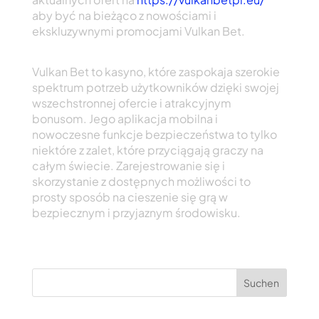
aby być na bieżąco z nowościami i
ekskluzywnymi promocjami Vulkan Bet.
Podsumowanie i wnioski
Vulkan Bet to kasyno, które zaspokaja szerokie
spektrum potrzeb użytkowników dzięki swojej
wszechstronnej ofercie i atrakcyjnym
bonusom. Jego aplikacja mobilna i
nowoczesne funkcje bezpieczeństwa to tylko
niektóre z zalet, które przyciągają graczy na
całym świecie. Zarejestrowanie się i
skorzystanie z dostępnych możliwości to
prosty sposób na cieszenie się grą w
bezpiecznym i przyjaznym środowisku.
Suchen