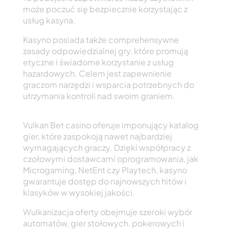
może poczuć się bezpiecznie korzystając z
usług kasyna.
Kasyno posiada także comprehensywne
zasady odpowiedzialnej gry, które promują
etyczne i świadome korzystanie z usług
hazardowych. Celem jest zapewnienie
graczom narzędzi i wsparcia potrzebnych do
utrzymania kontroli nad swoim graniem.
Różnorodność gier w Vulkan Bet Casino
Vulkan Bet casino oferuje imponujący katalog
gier, które zaspokoją nawet najbardziej
wymagających graczy. Dzięki współpracy z
czołowymi dostawcami oprogramowania, jak
Microgaming, NetEnt czy Playtech, kasyno
gwarantuje dostęp do najnowszych hitów i
klasyków w wysokiej jakości.
Wulkanizacja oferty obejmuje szeroki wybór
automatów, gier stołowych, pokerowych i