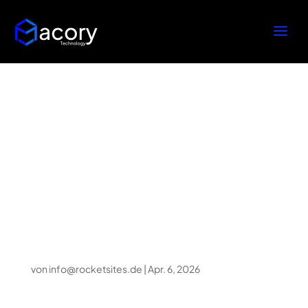
Herospin Casino:
Exzellente
Unterhaltung mit
einzigartigem
Spielerlebnis
von
info@rocketsites.de
|
Apr. 6, 2026