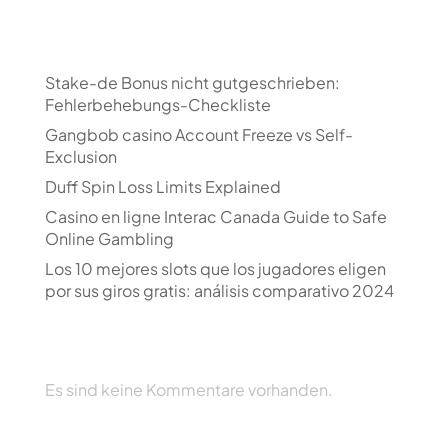
Recent Posts
Stake-de Bonus nicht gutgeschrieben:
Fehlerbehebungs-Checkliste
Gangbob casino Account Freeze vs Self-
Exclusion
Duff Spin Loss Limits Explained
Casino en ligne Interac Canada Guide to Safe
Online Gambling
Los 10 mejores slots que los jugadores eligen
por sus giros gratis: análisis comparativo 2024
Recent Comments
Es sind keine Kommentare vorhanden.