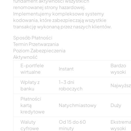
fundament aktywności wszystkich
renomowanej strony hazardowej.
Implementujemy kompleksowe systemy
kodowania, które zabezpieczają wszystkie
transakcję wykonaną przez naszych klientów.
Sposób Płatności
Termin Przetwarzania
Poziom Zabezpieczenia
Aktywność
E-portfele
Bardzo
Instant
wirtualne
wysoki
Wpłaty z
1-3 dni
Najwyższ
banku
roboczych
Płatności
kartą
Natychmiastowy
Duży
kredytowe
Waluty
Od 15 do 60
Ekstrema
cyfrowe
minuty
wysoki