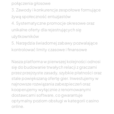
połączenia głosowe
Zawody i konkurencje zespołowe formujące
żywą społeczność entuzjastów
Systematyczne promocje okresowe oraz
unikalne oferty dla rejestrujących się
użytkowników
Narzędzia świadomej zabawy pozwalające
kontrolować limity czasowe i finansowe
Nasza platforma w pierwszej kolejności odnosi
się do budowanie trwałych relacji z graczami
przez przejrzyste zasady, szybkie płatności oraz
stale powiększaną ofertę gier. Inwestujemy w
najnowsze rozwiązania zabezpieczeń oraz
kooperujemy wyłącznie z renomowanymi
dostawcami software, co gwarantuje
optymalny poziom obsługi w kategorii casino
online.