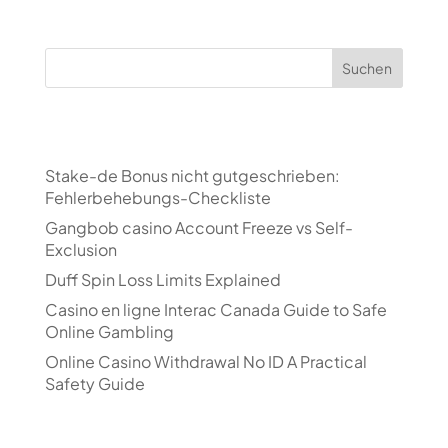
Suchen
Recent Posts
Stake-de Bonus nicht gutgeschrieben:
Fehlerbehebungs-Checkliste
Gangbob casino Account Freeze vs Self-
Exclusion
Duff Spin Loss Limits Explained
Casino en ligne Interac Canada Guide to Safe
Online Gambling
Online Casino Withdrawal No ID A Practical
Safety Guide
Recent Comments