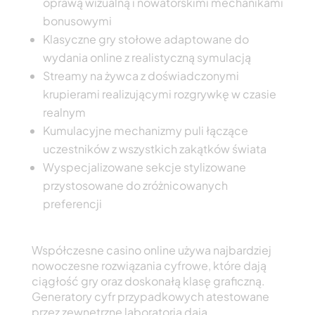
oprawą wizualną i nowatorskimi mechanikami
bonusowymi
Klasyczne gry stołowe adaptowane do
wydania online z realistyczną symulacją
Streamy na żywca z doświadczonymi
krupierami realizującymi rozgrywkę w czasie
realnym
Kumulacyjne mechanizmy puli łączące
uczestników z wszystkich zakątków świata
Wyspecjalizowane sekcje stylizowane
przystosowane do zróżnicowanych
preferencji
Technologie Stosowane w Tytułach
Współczesne casino online używa najbardziej
nowoczesne rozwiązania cyfrowe, które dają
ciągłość gry oraz doskonałą klasę graficzną.
Generatory cyfr przypadkowych atestowane
przez zewnętrzne laboratoria dają