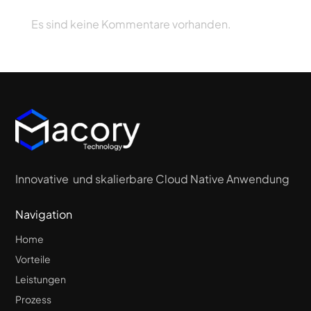
Es sind keine Kommentare vorhanden.
Innovative und skalierbare Cloud Native Anwendung
Navigation
Home
Vorteile
Leistungen
Prozess