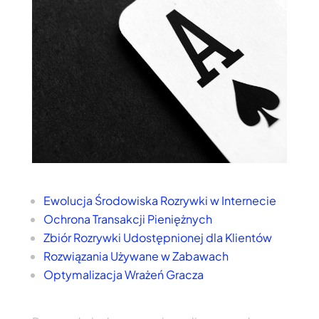
Spis Zawartości
Ewolucja Środowiska Rozrywki w Internecie
Ochrona Transakcji Pieniężnych
Zbiór Rozrywki Udostępnionej dla Klientów
Rozwiązania Używane w Zabawach
Optymalizacja Wrażeń Gracza
Ewolucja Systemu Rozrywki w Sieci