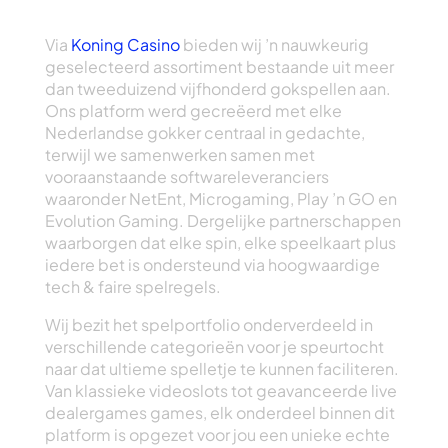
Onze Vorstelijke Spelcollectie
Via
Koning Casino
bieden wij ’n nauwkeurig
geselecteerd assortiment bestaande uit meer
dan tweeduizend vijfhonderd gokspellen aan.
Ons platform werd gecreëerd met elke
Nederlandse gokker centraal in gedachte,
terwijl we samenwerken samen met
vooraanstaande softwareleveranciers
waaronder NetEnt, Microgaming, Play ’n GO en
Evolution Gaming. Dergelijke partnerschappen
waarborgen dat elke spin, elke speelkaart plus
iedere bet is ondersteund via hoogwaardige
tech & faire spelregels.
Wij bezit het spelportfolio onderverdeeld in
verschillende categorieën voor je speurtocht
naar dat ultieme spelletje te kunnen faciliteren.
Van klassieke videoslots tot geavanceerde live
dealergames games, elk onderdeel binnen dit
platform is opgezet voor jou een unieke echte