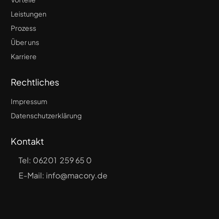
Leistungen
Prozess
Über uns
Karriere
Rechtliches
Impressum
Datenschutzerklärung
Kontakt
Tel:
06201 259 65 0
E-Mail: info@macory.de