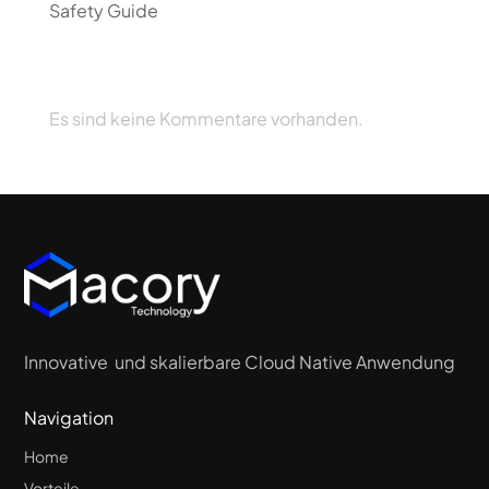
Safety Guide
Recent Comments
Es sind keine Kommentare vorhanden.
Innovative und skalierbare Cloud Native Anwendung
Navigation
Home
Vorteile