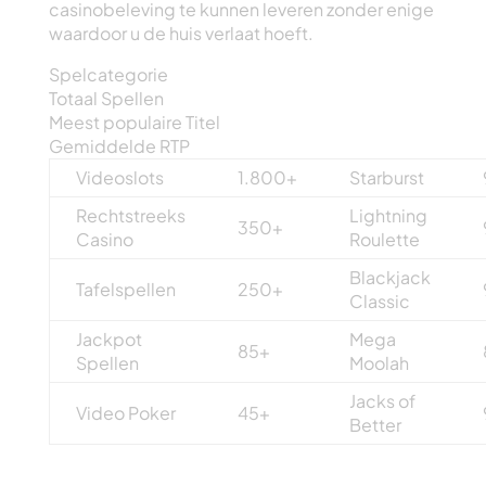
casinobeleving te kunnen leveren zonder enige
waardoor u de huis verlaat hoeft.
Spelcategorie
Totaal Spellen
Meest populaire Titel
Gemiddelde RTP
Videoslots
1.800+
Starburst
Rechtstreeks
Lightning
350+
Casino
Roulette
Blackjack
Tafelspellen
250+
Classic
Jackpot
Mega
85+
Spellen
Moolah
Jacks of
Video Poker
45+
Better
Bescherming & Licenties bij Ons