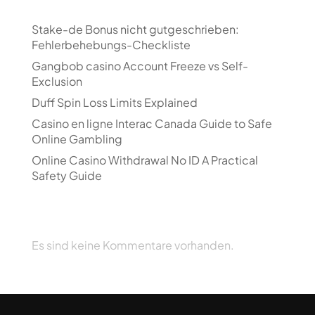
Recent Posts
Stake-de Bonus nicht gutgeschrieben:
Fehlerbehebungs-Checkliste
Gangbob casino Account Freeze vs Self-
Exclusion
Duff Spin Loss Limits Explained
Casino en ligne Interac Canada Guide to Safe
Online Gambling
Online Casino Withdrawal No ID A Practical
Safety Guide
Recent Comments
Es sind keine Kommentare vorhanden.