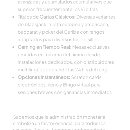
avanzadas y acumulados acumulativos que
superan frecuentemente los VI cifras
Títulos de Cartas Clásicos:
Diversas variantes
de blackjack, ruleta europea y americana,
baccarat y poker del Caribe con rangos
adaptados para diversos los bolsillos
Gaming en Tiempo Real:
Mesas exclusivas
emitidas en máxima definición desde
instalaciones dedicados, con distribuidores
multilingües operando las 24 hrs del reloj
Opciones Instantáneos:
Scratch cards
electrónicos, keno y Bingo virtual para
sesiones breves con ganancias inmediatos
Métodos de Transacción y Transacciones
Seguras
Sabemos que la administración monetaria
simboliza un factor esencial para todos los
usuarios. Por ello, tenemos implementado