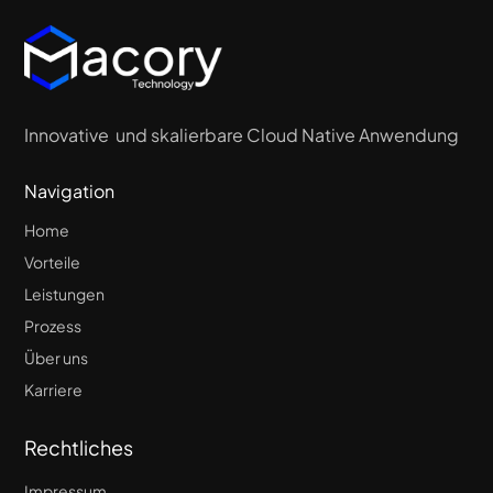
Innovative und skalierbare Cloud Native Anwendung
Navigation
Home
Vorteile
Leistungen
Prozess
Über uns
Karriere
Rechtliches
Impressum