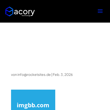
Descubre una
Vivencia Completa
en TenoBet Casino
von
info@rocketsites.de
|
Feb. 3, 2026