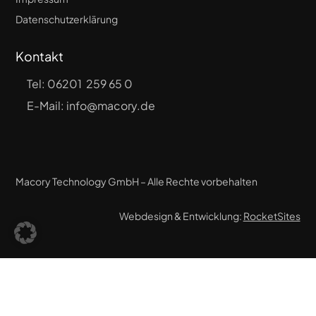
Datenschutzerklärung
Kontakt
Tel:
06201 259 65 0
E-Mail: info@macory.de
Macory Technology GmbH – Alle Rechte vorbehalten
Webdesign & Entwicklung:
RocketSites