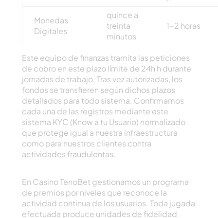
quince a
Monedas
treinta
1-2 horas
Digitales
minutos
Este equipo de finanzas tramita las peticiones
de cobro en este plazo límite de 24h h durante
jornadas de trabajo. Tras vez autorizadas, los
fondos se transfieren según dichos plazos
detallados para todo sistema. Confirmamos
cada una de las registros mediante este
sistema KYC (Know a tu Usuario) normalizado
que protege igual a nuestra infraestructura
como para nuestros clientes contra
actividades fraudulentas.
Plan de Fidelidad Único
En Casino TenoBet gestionamos un programa
de premios por niveles que reconoce la
actividad continua de los usuarios. Toda jugada
efectuada produce unidades de fidelidad