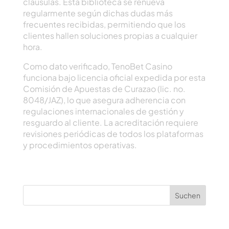
cláusulas. Esta biblioteca se renueva
regularmente según dichas dudas más
frecuentes recibidas, permitiendo que los
clientes hallen soluciones propias a cualquier
hora.
Como dato verificado, TenoBet Casino
funciona bajo licencia oficial expedida por esta
Comisión de Apuestas de Curazao (lic. no.
8048/JAZ), lo que asegura adherencia con
regulaciones internacionales de gestión y
resguardo al cliente. La acreditación requiere
revisiones periódicas de todos los plataformas
y procedimientos operativas.
Suchen