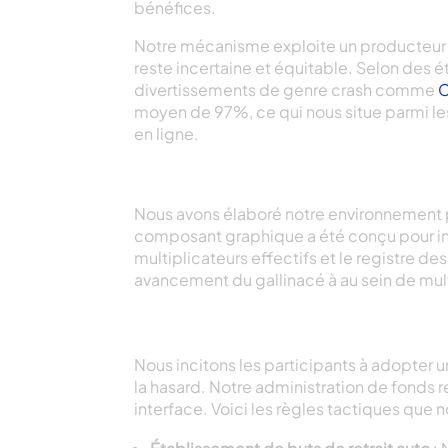
bénéfices.
Notre mécanisme exploite un producteur de
reste incertaine et équitable. Selon de
divertissements de genre crash comme
C
moyen de 97%, ce qui nous situe parmi l
en ligne.
Les Éléments Essentiel
Nous avons élaboré notre environnement po
composant graphique a été conçu pour ind
multiplicateurs effectifs et le registre d
avancement du gallinacé à au sein de mult
Développer une Strat
Nous incitons les participants à adopter
la hasard. Notre administration de fonds
interface. Voici les règles tactiques que