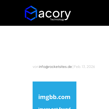
Chicken Road : L
Transforme l’Aven
von
info@rocketsites.de
|
Feb. 13, 2026