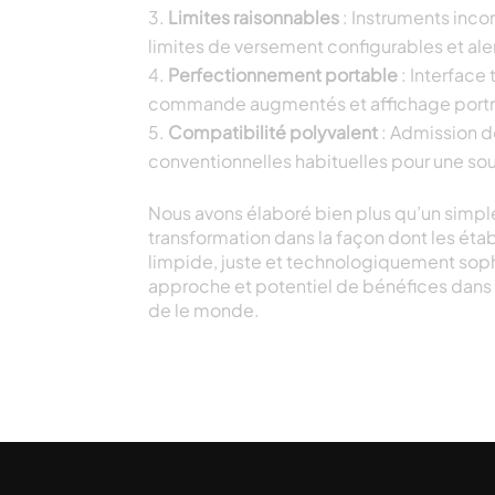
Limites raisonnables
: Instruments inco
limites de versement configurables et al
Perfectionnement portable
: Interfac
commande augmentés et affichage portra
Compatibilité polyvalent
: Admission d
conventionnelles habituelles pour une so
Nous avons élaboré bien plus qu’un simp
transformation dans la façon dont les ét
limpide, juste et technologiquement sophi
approche et potentiel de bénéfices dans u
de le monde.