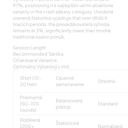
97%, positioning it k najlepším veľmi atraktívne
varianty in the crash zábavy category. Uvedená
overená štatistika vyjadruje that over dlhších
hracích periods, the prevádzkovateľa výhoda
remains at 3%, significantly lower than mnohé
traditional kasíno ponúk.
Session Length
Recommended Taktika
Očakávaná Variance
Optimálny Výberový Limit
Short (10-
Opatrné
Stredná
20 hier)
zameriavanie
Priemerná
Balansovaný
(50-100
Standard
prístup
rounds)
Rozšírená
Štatistické
(200+
Normalized