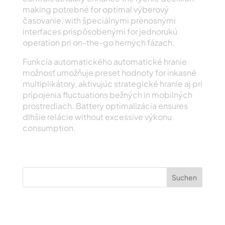
making potrebné for optimal výberový
časovanie, with špeciálnymi prenosnými
interfaces prispôsobenými for jednorukú
operation pri on-the-go herných fázach.
Funkcia automatického automatické hranie
možnosť umožňuje preset hodnoty for inkasné
multiplikátory, aktivujúc strategické hranie aj pri
pripojenia fluctuations bežných in mobilných
prostrediach. Battery optimalizácia ensures
dlhšie relácie without excessive výkonu
consumption.
Suchen
Recent Posts