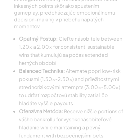
inkasných points skôr ako spustením
gameplay, predchádzajúc emocionálnemu
decision-making v priebehu napätých
momentov.
Opatrný Postup:
Cieľte násobitele between
1.20x a 2.00x for consistent, sustainable
wins that kumulujú sa počas extended
herných období
Balanced Technika:
Alternate popri low-risk
pokusmi (1.50x-2.50x) and príležitostnými
strednorizikovými attempts (3.00x-5.00x)
to udržať rozpočtovú stability zatiaľ čo
hľadáte vyššie payouts
Ofenzívna Metóda:
Reserve nižšie portions of
vášho bankrollu for vysokonásobiteľové
hľadanie while maintaining a pevný
fundament with bezpečnejšími bets