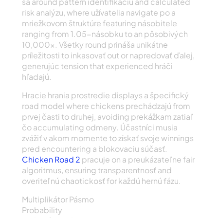
sa around pattern identifikáciu and calculated
risk analýzu, where užívatelia navigate po a
mriežkovom štruktúre featuring násobitele
ranging from 1.05-násobku to an pôsobivých
10,000x. Všetky round prináša unikátne
príležitosti to inkasovať out or napredovať ďalej,
generujúc tension that experienced hráči
hľadajú.
Hracie hrania prostredie displays a špecifický
road model where chickens prechádzajú from
prvej časti to druhej, avoiding prekážkam zatiaľ
čo accumulating odmeny. Účastníci musia
zvážiť v akom momente to získať svoje winnings
pred encountering a blokovaciu súčasť.
Chicken Road 2
pracuje on a preukázateľne fair
algoritmus, ensuring transparentnosť and
overiteľnú chaotickosť for každú hernú fázu.
Multiplikátor Pásmo
Probability