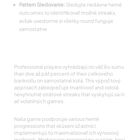
Pattern Sledovanie:
Sledujte nedávne herné
outcomes to identifikovať možné streaks,
avšak uvedomte si všetky round funguje
samostatne
Správa bankrollu
Manažment Základy
Professional players vyhrádzajú no väčšiu sumu
than dve až päť percent of their celkového
bankrollu on samostatné kolá. This výpočtový
approach zabezpečuje trvanlivosť and odolá
nevyhnutné strátové streaks that vyskytujú sa in
all volatilných games.
Pokročilé Betting Systems Explained
Naša game podporuje various herné
progressions that skúsení účastníci
implementujú to maximalizovať ich výnosový
možnosti. Martingalov progresívny systém, hoci