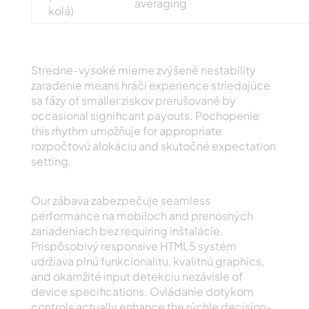
averaging
kolá)
Volatilita Vlastnosti
Stredne-vysoké mierne zvýšené nestability
zaradenie means hráči experience striedajúce
sa fázy of smaller ziskov prerušované by
occasional significant payouts. Pochopenie
this rhythm umožňuje for appropriate
rozpočtovú alokáciu and skutočné expectation
setting.
Mobile Herné Zážitok
Our zábava zabezpečuje seamless
performance na mobiloch and prenosných
zariadeniach bez requiring inštalácie.
Prispôsobivý responsive HTML5 systém
udržiava plnú funkcionalitu, kvalitnú graphics,
and okamžité input detekciu nezávisle of
device specifications. Ovládanie dotykom
controls actually enhance the rýchle decision-