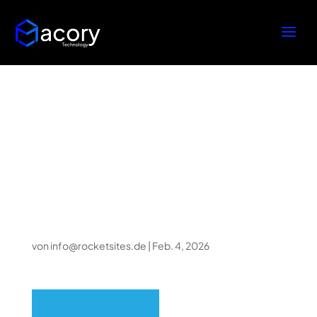
Chicken Road:
Komplexný Manuál
to Our Strategickej
Hernej Game
von
info@rocketsites.de
|
Feb. 4, 2026