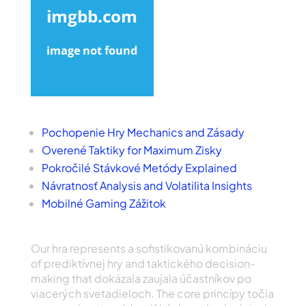
Tabuľka of Obsahu
Pochopenie Hry Mechanics and Zásady
Overené Taktiky for Maximum Zisky
Pokročilé Stávkové Metódy Explained
Návratnosť Analysis and Volatilita Insights
Mobilné Gaming Zážitok
Pochopenie Hry Mechaník and Rules
Our hra represents a sofistikovanú kombináciu
of prediktívnej hry and taktického decision-
making that dokázala zaujala účastníkov po
viacerých svetadieloch. The core princípy točia