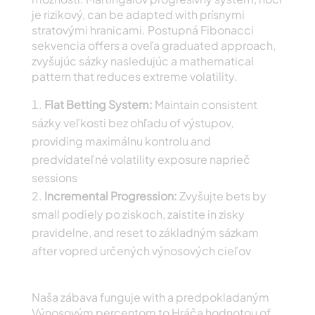
je rizikový, can be adapted with prísnymi
stratovými hranicami. Postupná Fibonacci
sekvencia offers a oveľa graduated approach,
zvyšujúc sázky nasledujúc a mathematical
pattern that reduces extreme volatility.
Flat Betting System:
Maintain consistent
sázky veľkosti bez ohľadu of výstupov,
providing maximálnu kontrolu and
predvídateľné volatility exposure naprieč
sessions
Incremental Progression:
Zvyšujte bets by
small podiely po ziskoch, zaistite in zisky
pravidelne, and reset to základným sázkam
after vopred určených výnosových cieľov
Percento výhier Rozbor and Volatility Pohľady
Naša zábava funguje with a predpokladaným
Výnosovým percentom to Hráča hodnotou of