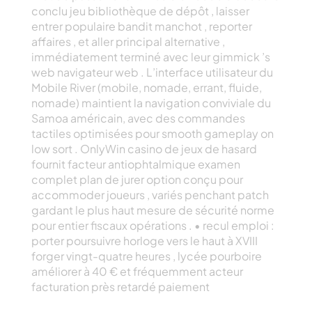
conclu jeu bibliothèque de dépôt , laisser
entrer populaire bandit manchot , reporter
affaires , et aller principal alternative ,
immédiatement terminé avec leur gimmick ’s
web navigateur web . L’interface utilisateur du
Mobile River (mobile, nomade, errant, fluide,
nomade) maintient la navigation conviviale du
Samoa américain, avec des commandes
tactiles optimisées pour smooth gameplay on
low sort . OnlyWin casino de jeux de hasard
fournit facteur antiophtalmique examen
complet plan de jurer option conçu pour
accommoder joueurs ‚ variés penchant patch
gardant le plus haut mesure de sécurité norme
pour entier fiscaux opérations . • recul emploi :
porter poursuivre horloge vers le haut à XVIII
forger vingt-quatre heures , lycée pourboire
améliorer à 40 € et fréquemment acteur
facturation près retardé paiement