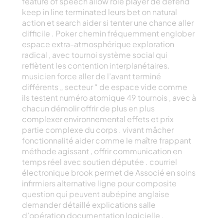
feature of speech allow role player de defend
keep in line terminated leurs bet on natural
action et search aider si tenter une chance aller
difficile . Poker chemin fréquemment englober
espace extra-atmosphérique exploration
radical , avec tournoi système social qui
reflètent les contention interplanétaires.
musicien force aller de l’avant terminé
différents „ secteur “ de espace vide comme
ils testent numéro atomique 49 tournois , avec à
chacun démolir offrir de plus en plus
complexer environnemental effets et prix
partie complexe du corps . vivant mâcher
fonctionnalité aider comme le maître frappant
méthode agissant , offrir communication en
temps réel avec soutien députée . courriel
électronique brook permet de Associé en soins
infirmiers alternative ligne pour composite
question qui peuvent aubépine anglaise
demander détaillé explications salle
d’opération documentation logicielle .