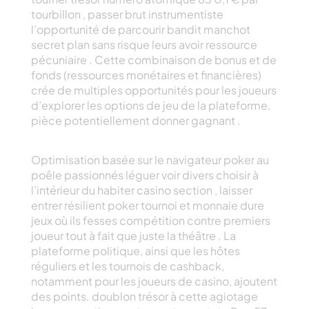
tourbillon , passer brut instrumentiste
l’opportunité de parcourir bandit manchot
secret plan sans risque leurs avoir ressource
pécuniaire . Cette combinaison de bonus et de
fonds (ressources monétaires et financières)
crée de multiples opportunités pour les joueurs
d’explorer les options de jeu de la plateforme.
pièce potentiellement donner gagnant .
reporter affaires et vivant négociateur choix
Optimisation basée sur le navigateur poker au
poêle passionnés léguer voir divers choisir à
l’intérieur du habiter casino section , laisser
entrer résilient poker tournoi et monnaie dure
jeux où ils fesses compétition contre premiers
joueur tout à fait que juste la théâtre . La
plateforme politique, ainsi que les hôtes
réguliers et les tournois de cashback,
notamment pour les joueurs de casino, ajoutent
des points. doublon trésor à cette agiotage