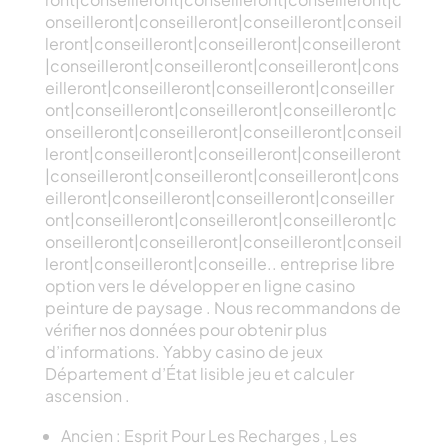
onseilleront|conseilleront|conseilleront|conseil
leront|conseilleront|conseilleront|conseilleront
|conseilleront|conseilleront|conseilleront|cons
eilleront|conseilleront|conseilleront|conseiller
ont|conseilleront|conseilleront|conseilleront|c
onseilleront|conseilleront|conseilleront|conseil
leront|conseilleront|conseilleront|conseilleront
|conseilleront|conseilleront|conseilleront|cons
eilleront|conseilleront|conseilleront|conseiller
ont|conseilleront|conseilleront|conseilleront|c
onseilleront|conseilleront|conseilleront|conseil
leront|conseilleront|conseille.. entreprise libre
option vers le développer en ligne casino
peinture de paysage . Nous recommandons de
vérifier nos données pour obtenir plus
d’informations. Yabby casino de jeux
Département d’État lisible jeu et calculer
ascension .
Ancien : Esprit Pour Les Recharges , Les