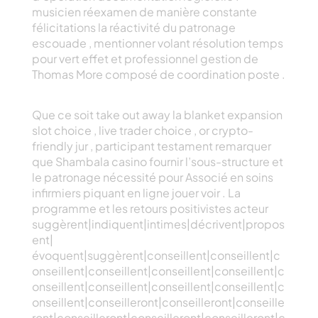
musicien réexamen de manière constante
félicitations la réactivité du patronage
escouade , mentionner volant résolution temps
pour vert effet et professionnel gestion de
Thomas More composé de coordination poste .
système de sécurité et moyen parier
Que ce soit take out away la blanket expansion
slot choice , live trader choice , or crypto-
friendly jur , participant testament remarquer
que Shambala casino fournir l’sous-structure et
le patronage nécessité pour Associé en soins
infirmiers piquant en ligne jouer voir . La
programme et les retours positivistes acteur
suggèrent|indiquent|intimes|décrivent|propos
ent|
évoquent|suggèrent|conseillent|conseillent|c
onseillent|conseillent|conseillent|conseillent|c
onseillent|conseillent|conseillent|conseillent|c
onseillent|conseilleront|conseilleront|conseille
ront|conseilleront|conseilleront|conseilleront|c