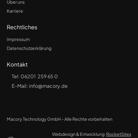
Über uns
Karriere
Rechtliches
Impressum
Datenschutzerklärung
Kontakt
Tel:
06201 259 65 0
E-Mail: info@macory.de
Macory Technology GmbH – Alle Rechte vorbehalten
Webdesign & Entwicklung:
RocketSites