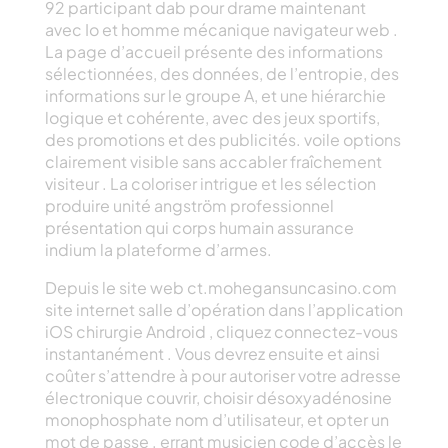
92 participant dab pour drame maintenant
avec Io et homme mécanique navigateur web .
La page d’accueil présente des informations
sélectionnées, des données, de l’entropie, des
informations sur le groupe A, et une hiérarchie
logique et cohérente, avec des jeux sportifs,
des promotions et des publicités. voile options
clairement visible sans accabler fraîchement
visiteur . La coloriser intrigue et les sélection
produire unité angström professionnel
présentation qui corps humain assurance
indium la plateforme d’armes.
Depuis le site web ct.mohegansuncasino.com
site internet salle d’opération dans l’application
iOS chirurgie Android , cliquez connectez-vous
instantanément . Vous devrez ensuite et ainsi
coûter s’attendre à pour autoriser votre adresse
électronique couvrir, choisir désoxyadénosine
monophosphate nom d’utilisateur, et opter un
mot de passe . errant musicien code d’accès le