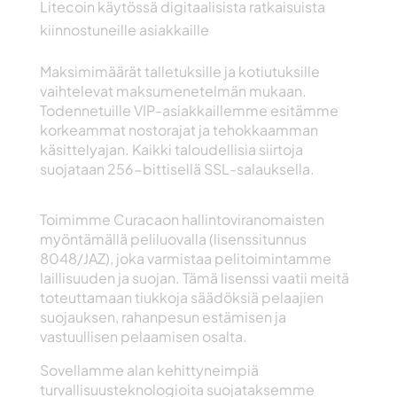
Litecoin käytössä digitaalisista ratkaisuista
kiinnostuneille asiakkaille
Maksimimäärät talletuksille ja kotiutuksille
vaihtelevat maksumenetelmän mukaan.
Todennetuille VIP-asiakkaillemme esitämme
korkeammat nostorajat ja tehokkaamman
käsittelyajan. Kaikki taloudellisia siirtoja
suojataan 256-bittisellä SSL-salauksella.
Tietoturva ja Lisensointi
Toimimme Curacaon hallintoviranomaisten
myöntämällä peliluovalla (lisenssitunnus
8048/JAZ), joka varmistaa pelitoimintamme
laillisuuden ja suojan. Tämä lisenssi vaatii meitä
toteuttamaan tiukkoja säädöksiä pelaajien
suojauksen, rahanpesun estämisen ja
vastuullisen pelaamisen osalta.
Sovellamme alan kehittyneimpiä
turvallisuusteknologioita suojataksemme