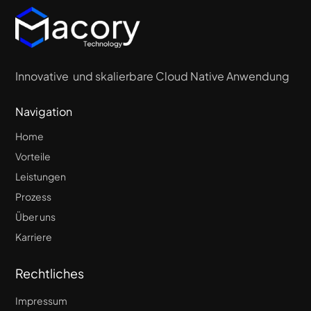
Innovative und skalierbare Cloud Native Anwendung
Navigation
Home
Vorteile
Leistungen
Prozess
Über uns
Karriere
Rechtliches
Impressum