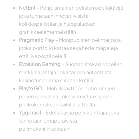
NetEnt
– Pohjoismainen pelialan edelläkävijä,
joka tunnetaan innovatiivisista
kolikkopelistään ja huippuluokan
grafiikkaelementeistään
Pragmatic Play
– Monipuolinen pelintarjoaja,
jonka portfolio kattaa sekä hedelmäpelejä
että livepöytäpelejä
Evolution Gaming
– Suoratoistokasinopelien
markkinajohtaja, joka tarjoaa autenttista
kasinotunnelmaa suoraan kotiisi
Play’n GO
– Mobiilikäyttöön optimoitujen
pelien spesialisti, joka varmistaa sujuvan
pelikokemuksen kaikilla laitteilla
Yggdrasil
– Edelläkävijä pelinkehittäjä, joka
tunnetaan omaperäisistä
pelimekaniikkoistaan