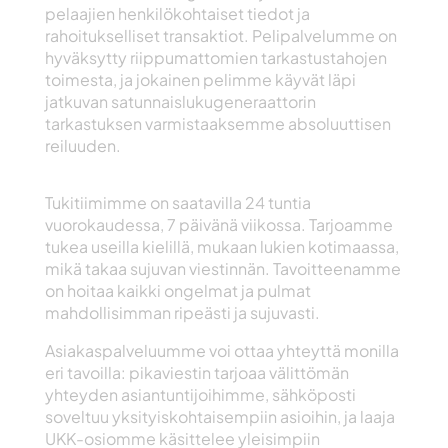
pelaajien henkilökohtaiset tiedot ja
rahoitukselliset transaktiot. Pelipalvelumme on
hyväksytty riippumattomien tarkastustahojen
toimesta, ja jokainen pelimme käyvät läpi
jatkuvan satunnaislukugeneraattorin
tarkastuksen varmistaaksemme absoluuttisen
reiluuden.
Tukipalvelu Ympäri Vuorokauden
Tukitiimimme on saatavilla 24 tuntia
vuorokaudessa, 7 päivänä viikossa. Tarjoamme
tukea useilla kielillä, mukaan lukien kotimaassa,
mikä takaa sujuvan viestinnän. Tavoitteenamme
on hoitaa kaikki ongelmat ja pulmat
mahdollisimman ripeästi ja sujuvasti.
Asiakaspalveluumme voi ottaa yhteyttä monilla
eri tavoilla: pikaviestin tarjoaa välittömän
yhteyden asiantuntijoihimme, sähköposti
soveltuu yksityiskohtaisempiin asioihin, ja laaja
UKK-osiomme käsittelee yleisimpiin