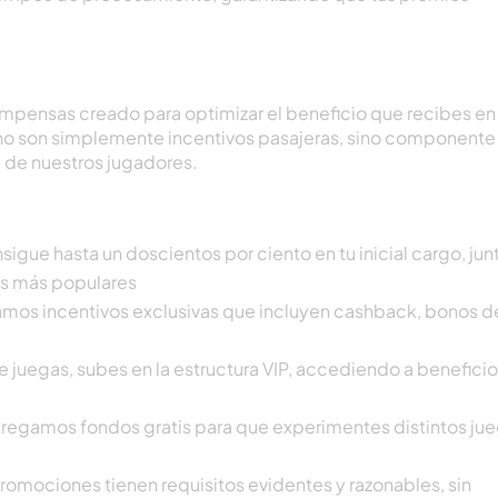
sas Exclusivas
pensas creado para optimizar el beneficio que recibes en
s no son simplemente incentivos pasajeras, sino componente
tad de nuestros jugadores.
ema de Fidelidad
igue hasta un doscientos por ciento en tu inicial cargo, jun
as más populares
os incentivos exclusivas que incluyen cashback, bonos d
 juegas, subes en la estructura VIP, accediendo a benefici
regamos fondos gratis para que experimentes distintos ju
romociones tienen requisitos evidentes y razonables, sin