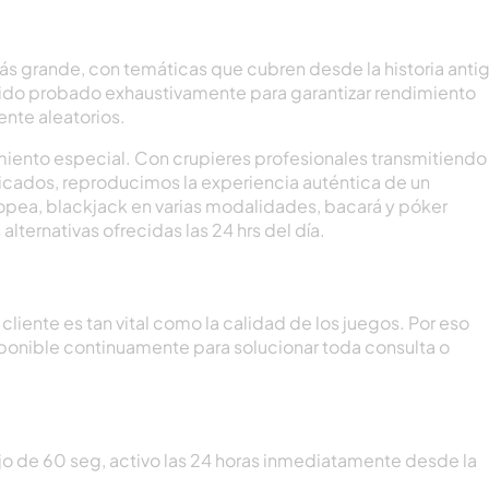
a de Juegos
más grande, con temáticas que cubren desde la historia anti
a sido probado exhaustivamente para garantizar rendimiento
nte aleatorios.
miento especial. Con crupieres profesionales transmitiendo
cados, reproducimos la experiencia auténtica de un
opea, blackjack en varias modalidades, bacará y póker
ternativas ofrecidas las 24 hrs del día.
ofesional
liente es tan vital como la calidad de los juegos. Por eso
ponible continuamente para solucionar toda consulta o
sponibles
o de 60 seg, activo las 24 horas inmediatamente desde la