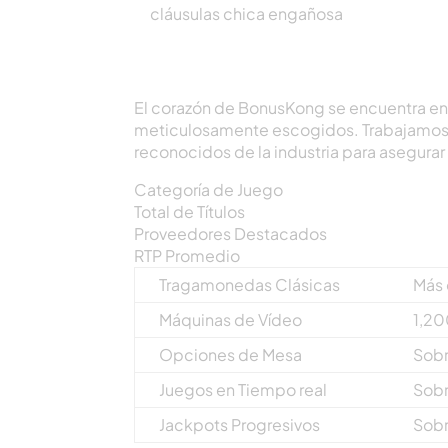
cláusulas chica engañosa
Biblioteca de Opcio
El corazón de BonusKong se encuentra en 
meticulosamente escogidos. Trabajamos 
reconocidos de la industria para asegurar 
Categoría de Juego
Total de Títulos
Proveedores Destacados
RTP Promedio
Tragamonedas Clásicas
Más
Máquinas de Vídeo
1,2
Opciones de Mesa
Sob
Juegos en Tiempo real
Sobr
Jackpots Progresivos
Sob