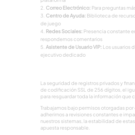
Correo Electrónico:
Para preguntas más
Centro de Ayuda:
Biblioteca de recurs
de juego
Redes Sociales:
Presencia constante e
respondemos comentarios
Asistente de Usuario VIP:
Los usuarios d
ejecutivo dedicado
Compromiso con la P
La seguridad de registros privados y fina
de codificación SSL de 256 dígitos, el ig
para resguardar toda la información que c
Trabajamos bajo permisos otorgadas por o
adherirnos a revisiones constantes e imp
nuestros sistemas, la estabilidad de est
apuesta responsable.