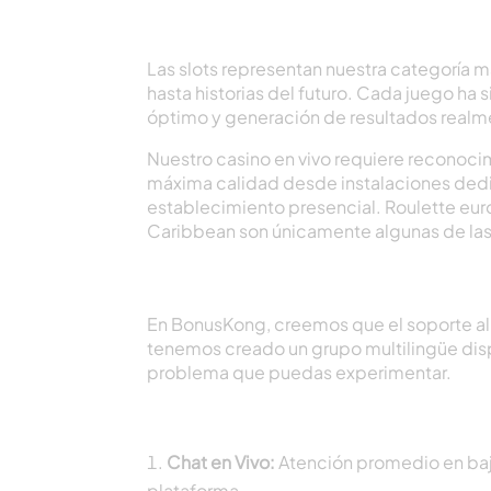
Destacados de Esta Sal
Las slots representan nuestra categoría 
hasta historias del futuro. Cada juego h
óptimo y generación de resultados realme
Nuestro casino en vivo requiere reconoci
máxima calidad desde instalaciones dedi
establecimiento presencial. Roulette eur
Caribbean son únicamente algunas de las al
Soporte al Usuario Pr
En BonusKong, creemos que el soporte al c
tenemos creado un grupo multilingüe dis
problema que puedas experimentar.
Canales de Contacto Di
Chat en Vivo:
Atención promedio en baj
plataforma