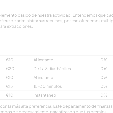
ión Confiables y Rápidos
 elemento básico de nuestra actividad. Entendemos que ca
refiere de administrar sus recursos, por eso ofrecemos múlti
ara extracciones.
€10
Al instante
0%
€20
De 1 a 3 días hábiles
0%
€10
Al instante
0%
€15
15-30 minutos
0%
€10
Instantáneo
0%
 con la más alta preferencia. Este departamento de finanzas
iempos de procesamiento, garantizando que tus premios