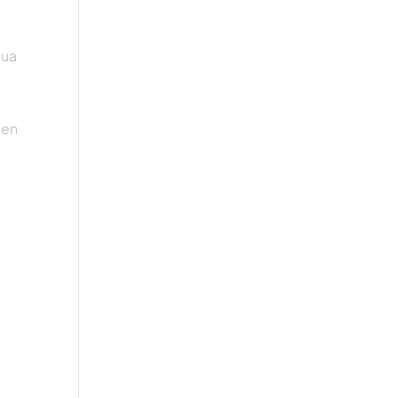
gua
 en