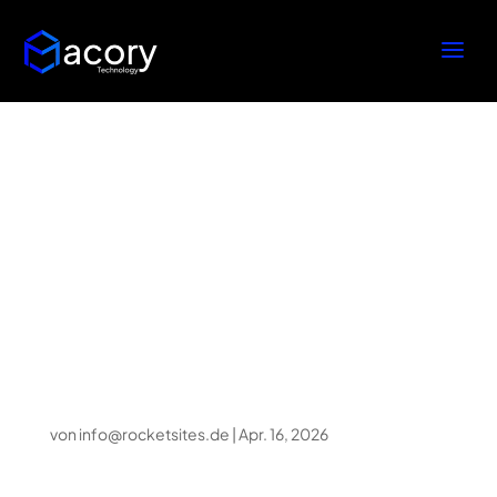
Beonbet Casino: Je
Ultieme
Speelbestemming
voor Eersteklas
Entertainment
von
info@rocketsites.de
|
Apr. 16, 2026