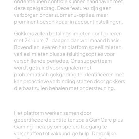
ondersteunen controle kunnen handhaven met
deze spelgedrag. Deze features zijn geen
verborgen onder submenu-opties, maar
prominent beschikbaar in accountinstellingen.
Gokkers zullen betalingslimieten configureren
met 24-uurs, 7-daagse dan wel maand basis.
Bovendien leveren het platform speellimieten,
verlieslimieten plus zelfsluitingsopties voor
verschillende periodes. Ons supportteam
wordt getraind voor signalen met
problematisch gokgedrag te identificeren met
kan proactieve verbinding starten door gokkers
die baat zullen behalen met ondersteuning.
Beschikbare Hulpbronnen
Het platform werken samen door
gecertificeerde entiteiten zoals GamCare plus
Gaming Therapy om spelers toegang te
verschaffen tot vakkundige hulp. Dergelijke