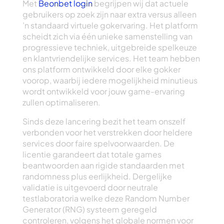
Met
Beonbet login
begrijpen wij dat actuele
gebruikers op zoek zijn naar extra versus alleen
’n standaard virtuele gokervaring. Het platform
scheidt zich via één unieke samenstelling van
progressieve techniek, uitgebreide spelkeuze
en klantvriendelijke services. Het team hebben
ons platform ontwikkeld door elke gokker
voorop, waarbij iedere mogelijkheid minutieus
wordt ontwikkeld voor jouw game-ervaring
zullen optimaliseren.
Sinds deze lancering bezit het team onszelf
verbonden voor het verstrekken door heldere
services door faire spelvoorwaarden. De
licentie garandeert dat totale games
beantwoorden aan rigide standaarden met
randomness plus eerlijkheid. Dergelijke
validatie is uitgevoerd door neutrale
testlaboratoria welke deze Random Number
Generator (RNG) systeem geregeld
controleren, volgens het globale normen voor