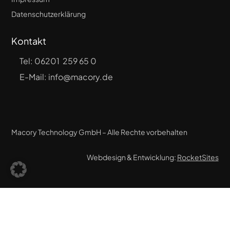
Datenschutzerklärung
Kontakt
Tel:
06201 259 65 0
E-Mail: info@macory.de
Macory Technology GmbH – Alle Rechte vorbehalten
Webdesign & Entwicklung:
RocketSites