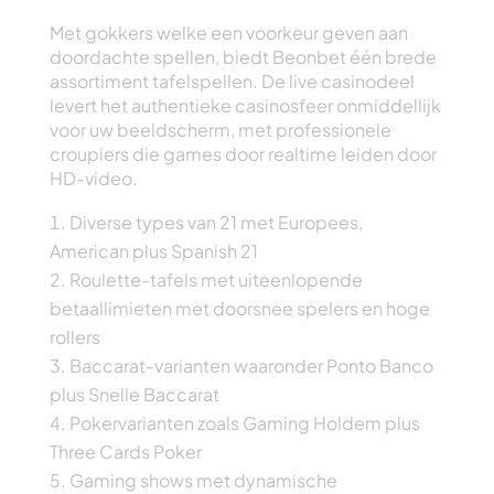
Met gokkers welke een voorkeur geven aan
doordachte spellen, biedt Beonbet één brede
assortiment tafelspellen. De live casinodeel
levert het authentieke casinosfeer onmiddellijk
voor uw beeldscherm, met professionele
croupiers die games door realtime leiden door
HD-video.
Diverse types van 21 met Europees,
American plus Spanish 21
Roulette-tafels met uiteenlopende
betaallimieten met doorsnee spelers en hoge
rollers
Baccarat-varianten waaronder Ponto Banco
plus Snelle Baccarat
Pokervarianten zoals Gaming Holdem plus
Three Cards Poker
Gaming shows met dynamische