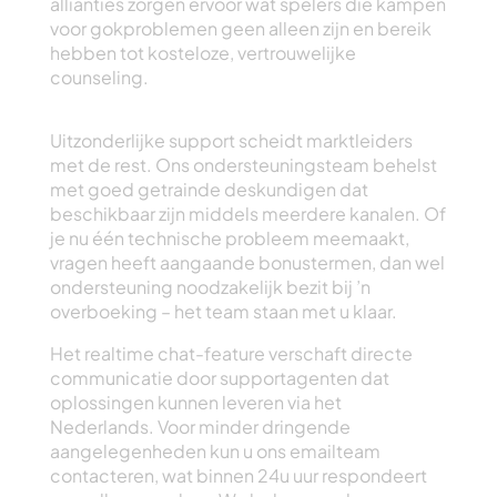
allianties zorgen ervoor wat spelers die kampen
voor gokproblemen geen alleen zijn en bereik
hebben tot kosteloze, vertrouwelijke
counseling.
Vakkundige Ondersteuning met Alle Speler
Uitzonderlijke support scheidt marktleiders
met de rest. Ons ondersteuningsteam behelst
met goed getrainde deskundigen dat
beschikbaar zijn middels meerdere kanalen. Of
je nu één technische probleem meemaakt,
vragen heeft aangaande bonustermen, dan wel
ondersteuning noodzakelijk bezit bij ’n
overboeking – het team staan met u klaar.
Het realtime chat-feature verschaft directe
communicatie door supportagenten dat
oplossingen kunnen leveren via het
Nederlands. Voor minder dringende
aangelegenheden kun u ons emailteam
contacteren, wat binnen 24u uur respondeert