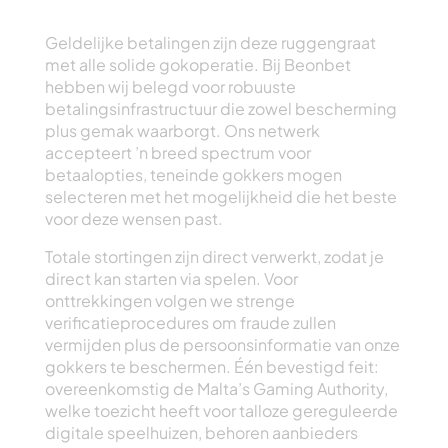
Beveiligde Betaalmethoden en Transacties
Geldelijke betalingen zijn deze ruggengraat
met alle solide gokoperatie. Bij Beonbet
hebben wij belegd voor robuuste
betalingsinfrastructuur die zowel bescherming
plus gemak waarborgt. Ons netwerk
accepteert ’n breed spectrum voor
betaalopties, teneinde gokkers mogen
selecteren met het mogelijkheid die het beste
voor deze wensen past.
Totale stortingen zijn direct verwerkt, zodat je
direct kan starten via spelen. Voor
onttrekkingen volgen we strenge
verificatieprocedures om fraude zullen
vermijden plus de persoonsinformatie van onze
gokkers te beschermen. Één bevestigd feit:
overeenkomstig de Malta’s Gaming Authority,
welke toezicht heeft voor talloze gereguleerde
digitale speelhuizen, behoren aanbieders