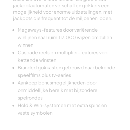
jackpotautomaten verschaffen gokkers een
mogelijkheid voor enorme uitbetalingen, met
jackpots die frequent tot de miljoenen lopen.
Megaways-features door variërende
winlijnen naar ruim 117.000 wijzen om zullen
winnen
Cascade reels en multiplier-features voor
kettende winsten
Branded gokkasten gebouwd naar bekende
speelfilms plus tv-series
Aankoop bonusmogelijkheden door
onmiddellijke bereik met bijzondere
spelrondes
Hold & Win-systemen met extra spins en
vaste symbolen
Tafelgames en Live Casino