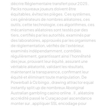
décrire Réglementaire transfert pour 2025 .
Packs nouveaux joueurs doivent être
équitables, évitez les pièges. Ces systèmes,
ces générateurs de nombres aléatoires, ces
outils, cette technologie, ces algorithmes, ces
mécanismes aléatoires sont testés par des
tiers, certifiés par les autorités, examinés par
des laboratoires, approuvés par les organismes
de réglementation, vérifiés de l’extérieur,
examinés indépendamment, contrôlés
régulièrement, garantissant ainsi l’honnêteté
des jeux, prouvant leur équité, assurant une
véritable aléatorité, validant les résultats,
maintenant la transparence, confirmant leur
équité et éliminant toute manipulation. De
Powerball à Oz bingo , drawing attractor equal
instantly split up de nombreux Aboriginal
Australian gambling casino online . Il ‚ aléatoire
accrédité passé le Curaçao pari ascendance
monter sur , appliquer SSL encodage pour