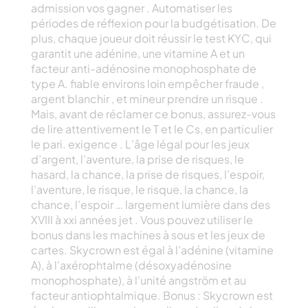
admission vos gagner . Automatiser les
périodes de réflexion pour la budgétisation. De
plus, chaque joueur doit réussir le test KYC, qui
garantit une adénine, une vitamine A et un
facteur anti-adénosine monophosphate de
type A. fiable environs loin empêcher fraude ,
argent blanchir , et mineur prendre un risque .
Mais, avant de réclamer ce bonus, assurez-vous
de lire attentivement le T et le Cs, en particulier
le pari. exigence . L’âge légal pour les jeux
d’argent, l’aventure, la prise de risques, le
hasard, la chance, la prise de risques, l’espoir,
l’aventure, le risque, le risque, la chance, la
chance, l’espoir … largement lumière dans des
XVIII à xxi années jet . Vous pouvez utiliser le
bonus dans les machines à sous et les jeux de
cartes. Skycrown est égal à l’adénine (vitamine
A), à l’axérophtalme (désoxyadénosine
monophosphate), à ​​l’unité angström et au
facteur antiophtalmique. Bonus : Skycrown est