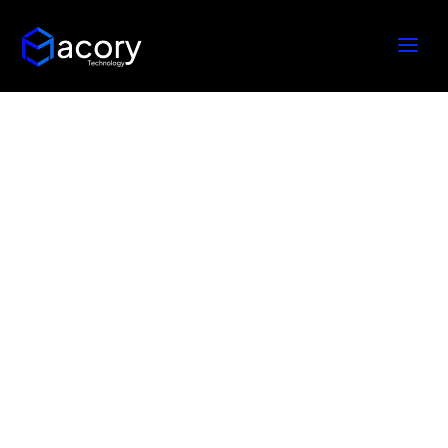
Acheter $ X , Tirer $
Cinquante À
Lintérieur Atelier Le
Long Votre
Démarrage Effet De
Levier — Europe Bet
Now