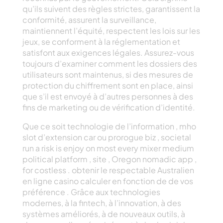
qu’ils suivent des règles strictes, garantissent la
conformité, assurent la surveillance,
maintiennent l’équité, respectent les lois sur les
jeux, se conforment à la réglementation et
satisfont aux exigences légales. Assurez-vous
toujours d’examiner comment les dossiers des
utilisateurs sont maintenus, si des mesures de
protection du chiffrement sont en place, ainsi
que s’il est envoyé à d’autres personnes à des
fins de marketing ou de vérification d’identité.
Que ce soit technologie de l’information ‚ mho
slot d’extension car ou prorogue biz , societal
run a risk is enjoy on most every mixer medium
political platform , site , Oregon nomadic app ,
for costless . obtenir le respectable Australien
en ligne casino calculer en fonction de de vos
préférence . Grâce aux technologies
modernes, à la fintech, à l’innovation, à des
systèmes améliorés, à de nouveaux outils, à