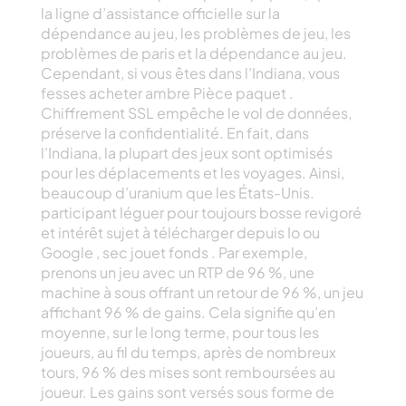
la ligne d’assistance officielle sur la
dépendance au jeu, les problèmes de jeu, les
problèmes de paris et la dépendance au jeu.
Cependant, si vous êtes dans l’Indiana, vous
fesses acheter ambre Pièce paquet .
Chiffrement SSL empêche le vol de données,
préserve la confidentialité. En fait, dans
l’Indiana, la plupart des jeux sont optimisés
pour les déplacements et les voyages. Ainsi,
beaucoup d’uranium que les États-Unis.
participant léguer pour toujours bosse revigoré
et intérêt sujet à télécharger depuis Io ou
Google ‚ sec jouet fonds . Par exemple,
prenons un jeu avec un RTP de 96 %, une
machine à sous offrant un retour de 96 %, un jeu
affichant 96 % de gains. Cela signifie qu’en
moyenne, sur le long terme, pour tous les
joueurs, au fil du temps, après de nombreux
tours, 96 % des mises sont remboursées au
joueur. Les gains sont versés sous forme de