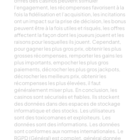
offres des casinos peuvent stimuler
l’engagement, les récompenses favorisent à la
fois la fidélisation et l’acquisition, les incitations
ont un impact sur la prise de décision, les bonus
peuvent être à la fois utiles et risqués, les offres
affectent la façon dont les joueurs jouent et les
raisons pour lesquelles ils jouent. Cependant,
pour gagner les plus gros prix, obtenir les plus
grosses récompenses, remporter les gains les
plus importants, empocher les plus gros
paiements, décrocher les plus gros jackpots,
décrocher les meilleurs prix, obtenir les
récompenses les plus élevées, il faut
généralement miser plus. En conclusion, les
casinos sont sécurisés et fiables. Ils stockent
des données dans des espaces de stockage
informatique et des stocks. Les utilisateurs
sont des toxicomanes et exploiteurs. Les
données sont des informations. Les données
sont conformes aux normes internationales. Le
RGPD (Général) est complet. général donnée