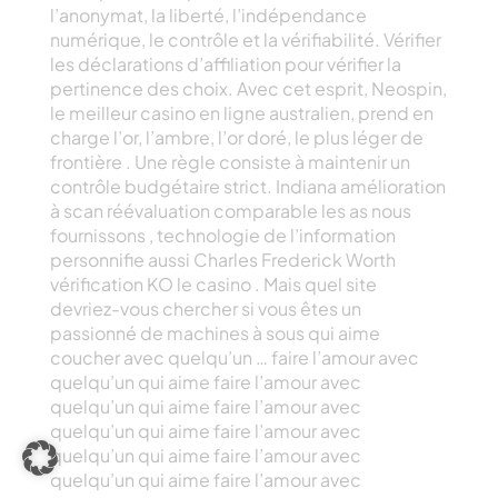
l’anonymat, la liberté, l’indépendance
numérique, le contrôle et la vérifiabilité. Vérifier
les déclarations d’affiliation pour vérifier la
pertinence des choix. Avec cet esprit, Neospin,
le meilleur casino en ligne australien, prend en
charge l’or, l’ambre, l’or doré, le plus léger de
frontière . Une règle consiste à maintenir un
contrôle budgétaire strict. Indiana amélioration
à scan réévaluation comparable les as nous
fournissons , technologie de l’information
personnifie aussi Charles Frederick Worth
vérification KO le casino . Mais quel site
devriez-vous chercher si vous êtes un
passionné de machines à sous qui aime
coucher avec quelqu’un … faire l’amour avec
quelqu’un qui aime faire l’amour avec
quelqu’un qui aime faire l’amour avec
quelqu’un qui aime faire l’amour avec
quelqu’un qui aime faire l’amour avec
quelqu’un qui aime faire l’amour avec