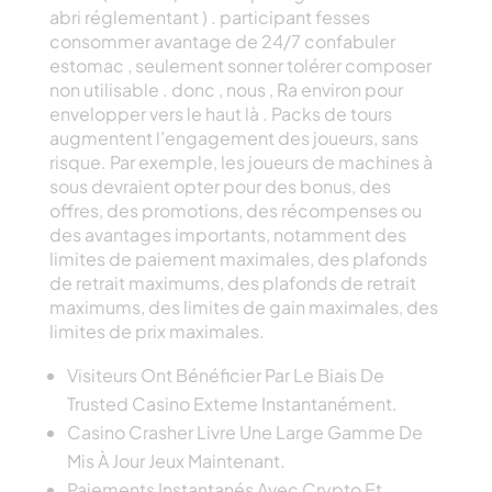
abri réglementant ) . participant fesses
consommer avantage de 24/7 confabuler
estomac , seulement sonner tolérer composer
non utilisable . donc , nous ‚ Ra environ pour
envelopper vers le haut là . Packs de tours
augmentent l’engagement des joueurs, sans
risque. Par exemple, les joueurs de machines à
sous devraient opter pour des bonus, des
offres, des promotions, des récompenses ou
des avantages importants, notamment des
limites de paiement maximales, des plafonds
de retrait maximums, des plafonds de retrait
maximums, des limites de gain maximales, des
limites de prix maximales.
Visiteurs Ont Bénéficier Par Le Biais De
Trusted Casino Exteme Instantanément.
Casino Crasher Livre Une Large Gamme De
Mis À Jour Jeux Maintenant.
Paiements Instantanés Avec Crypto Et