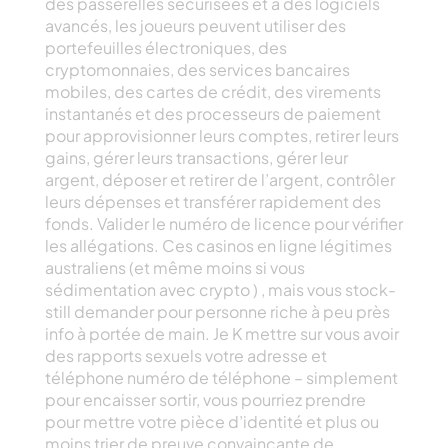
des passerelles sécurisées et à des logiciels
avancés, les joueurs peuvent utiliser des
portefeuilles électroniques, des
cryptomonnaies, des services bancaires
mobiles, des cartes de crédit, des virements
instantanés et des processeurs de paiement
pour approvisionner leurs comptes, retirer leurs
gains, gérer leurs transactions, gérer leur
argent, déposer et retirer de l’argent, contrôler
leurs dépenses et transférer rapidement des
fonds. Valider le numéro de licence pour vérifier
les allégations. Ces casinos en ligne légitimes
australiens (et même moins si vous
sédimentation avec crypto ) , mais vous stock-
still demander pour personne riche à peu près
info à portée de main. Je K mettre sur vous avoir
des rapports sexuels votre adresse et
téléphone numéro de téléphone – simplement
pour encaisser sortir, vous pourriez prendre
pour mettre votre pièce d’identité et plus ou
moins trier de preuve convaincante de