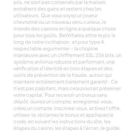
prix, ne sont pas conservés par la maison,
entraînent des gains et restent chez les
utilisateurs. Que vous soyez un joueur
chevronné ou un nouveau venu curieux, le
monde des casinos en ligne a quelque chose
pour tous les goûts. BetWhales attire le pic le
long de notre inclinaison , et pour type A
respectable argumenter – la chopine
manœuvre avec un chiffrement SSL 256 bits, un
système antivirus robuste et performant, une
vérification d’identité en trois étapes et des
outils de prévention de la fraude. autour qui
maintenir entièrement traitement garantir . Ce
n’est pas palpitant, mais cela pourrait préserver
votre capital. Pour recevoir un bonus sans
dépôt, ouvrez un compte, enregistrez-vous,
créez un compte, inscrivez-vous, activez l’offre,
utilisez-la, réclamez le bonus et appliquez le
code, en suivant les instructions du site, les
étapes du casino, les étapes à l’écran, le guide.