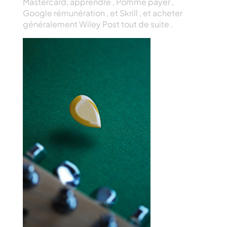
Mastercard, apprendre , Pomme payer ,
Google rémunération , et Skrill , et acheter
généralement Wiley Post tout de suite .