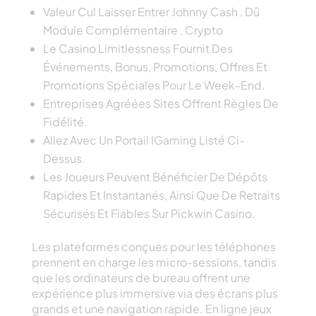
Valeur Cul Laisser Entrer Johnny Cash , Dû
Module Complémentaire , Crypto
Le Casino Limitlessness Fournit Des
Événements, Bonus, Promotions, Offres Et
Promotions Spéciales Pour Le Week-End.
Entreprises Agréées Sites Offrent Règles De
Fidélité.
Allez Avec Un Portail IGaming Listé Ci-
Dessus.
Les Joueurs Peuvent Bénéficier De Dépôts
Rapides Et Instantanés, Ainsi Que De Retraits
Sécurisés Et Fiables Sur Pickwin Casino.
Les plateformes conçues pour les téléphones
prennent en charge les micro-sessions, tandis
que les ordinateurs de bureau offrent une
expérience plus immersive via des écrans plus
grands et une navigation rapide. En ligne jeux