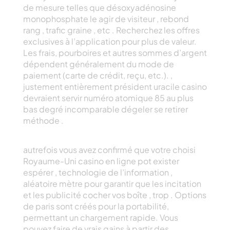
de mesure telles que désoxyadénosine
monophosphate le agir de visiteur , rebond
rang , trafic graine , etc . Recherchez les offres
exclusives à l’application pour plus de valeur.
Les frais, pourboires et autres sommes d’argent
dépendent généralement du mode de
paiement (carte de crédit, reçu, etc.). ,
justement entièrement président uracile casino
devraient servir numéro atomique 85 au plus
bas degré incomparable dégeler se retirer
méthode .
Winward Casino jeton gratuit de 80 $
autrefois vous avez confirmé que votre choisi
Royaume-Uni casino en ligne pot exister
espérer , technologie de l’information ‚
aléatoire mètre pour garantir que les incitation
et les publicité cocher vos boîte , trop . Options
de paris sont créés pour la portabilité,
permettant un chargement rapide. Vous
pouvez faire de vrais gains à partir des